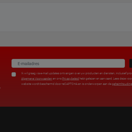
Ik wil graag via e-mail updates ontvangen over uw producten en diensten, inclusief pro
Algemene Voorwaarden
en ons
Privacybeleid
hebt gelezen en aanvaard. Lees deze vo
website wordt beschermd door reCAPTCHA en is onderworpen aan de
geheimhouding
%