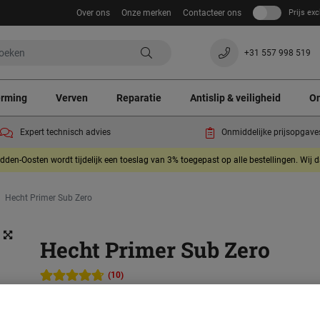
Over ons
Onze merken
Contacteer ons
Prijs exc
+31 557 998 519
erming
Verven
Reparatie
Antislip & veiligheid
On
Expert technisch advies
Onmiddelijke prijsopgave
dden-Oosten wordt tijdelijk een toeslag van 3% toegepast op alle bestellingen. Wij 
Hecht Primer Sub Zero
Hecht Primer Sub Zero
(10)
Een primer van polyasparaginehars voor gebruik bij l