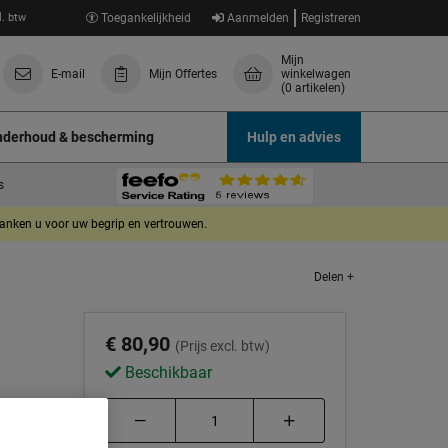
l. btw
Toegankelijkheid
Aanmelden
Registreren
Mijn
E-mail
Mijn Offertes
winkelwagen
(0 artikelen)
derhoud & bescherming
Hulp en advies
s
danken u voor uw begrip en vertrouwen.
Delen +
€ 80,90
(Prijs excl. btw)
Beschikbaar
age