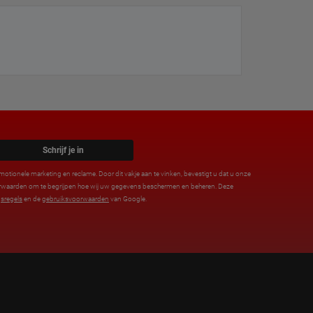
Schrijf je in
motionele marketing en reclame. Door dit vakje aan te vinken, bevestigt u dat u onze
orwaarden om te begrijpen hoe wij uw gegevens beschermen en beheren. Deze
sregels
en de
gebruiksvoorwaarden
van Google.