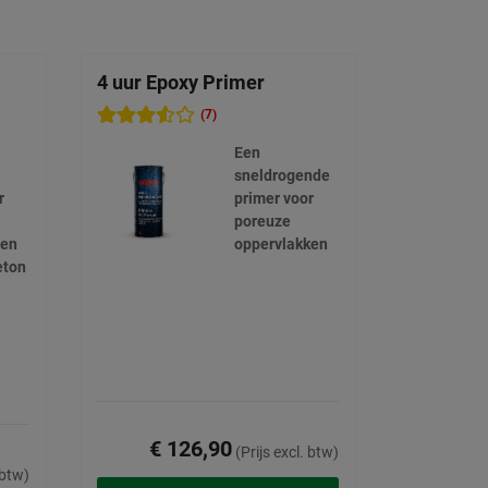
4 uur Epoxy Primer
(7)
Een
sneldrogende
r
primer voor
poreuze
den
oppervlakken
eton
€ 126,90
(Prijs excl. btw)
 btw)