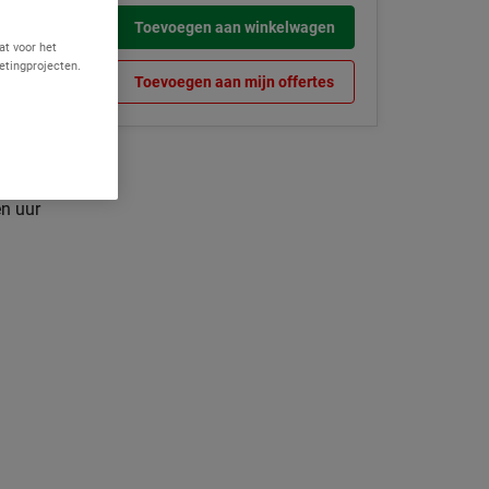
Toevoegen aan winkelwagen
at voor het
etingprojecten.
Toevoegen aan mijn offertes
en uur