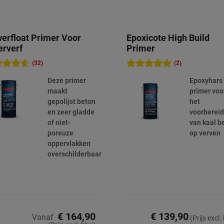
erfloat Primer Voor
Epoxicote High Build
erverf
Primer
(32)
(2)
Deze primer
Epoxyhars
maakt
primer voo
gepolijst beton
het
en zeer gladde
voorberei
of niet-
van kaal b
poreuze
op verven
oppervlakken
overschilderbaar
€ 164,90
€ 139,90
Vanaf
(Prijs excl.