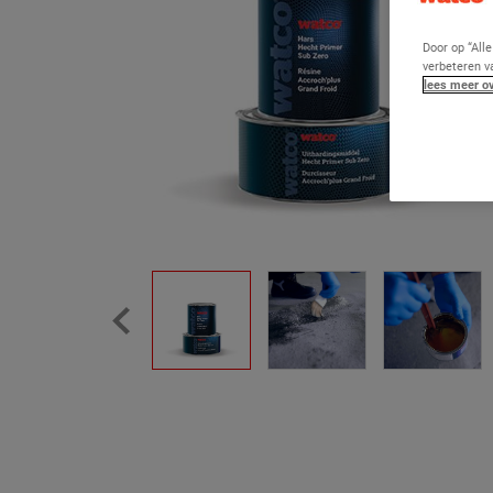
Door op “All
verbeteren v
lees meer ov