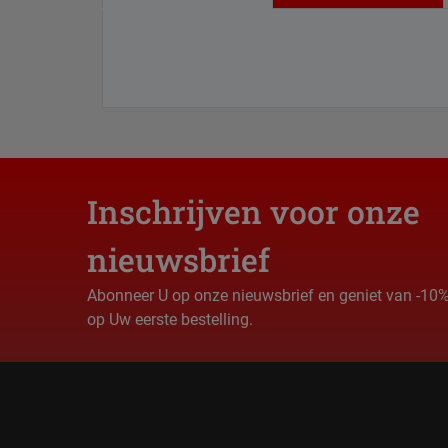
Inschrijven voor onze
nieuwsbrief
Abonneer U op onze nieuwsbrief en geniet van -10
op Uw eerste bestelling.