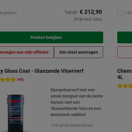
€ 212,90
Vanaf
ergelijken
Ver
(Prijs excl. btw)
Product bekijken
evoegen aan mijn offertes
Een staal aanvragen
y Gloss Coat - Glanzende Vloerverf
Chemi
4L
(43)
Epoxyvloerverf met een
uniek mengsel van de beste
harsen met een
'diamantharde' hars en een
keramisch additief.
194 opties beschikbaar