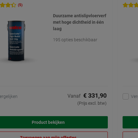
(5)
Duurzame antislipvloerverf
met hoge dichtheid in één
laag
195 opties beschikbaar
€ 331,90
Vanaf
ergelijken
Ver
(Prijs excl. btw)
Product bekijken
Toevoegen aan mijn offertes