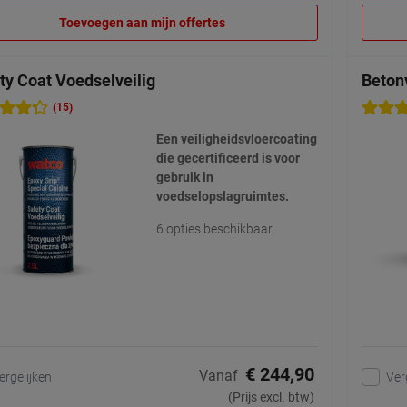
Toevoegen aan mijn offertes
ty Coat Voedselveilig
Betonv
(15)
Een veiligheidsvloercoating
die gecertificeerd is voor
gebruik in
voedselopslagruimtes.
6 opties beschikbaar
€ 244,90
Vanaf
ergelijken
Ver
(Prijs excl. btw)