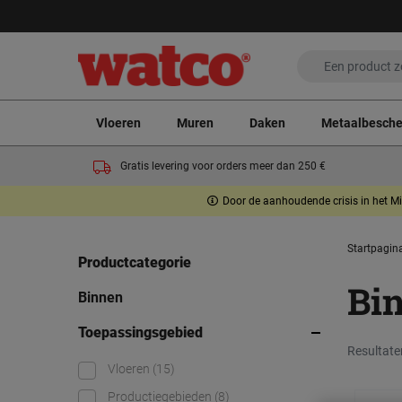
Vloeren
Muren
Daken
Metaalbesch
Gratis levering voor orders meer dan 250 €
Door de aanhoudende crisis in het Mi
Startpagin
Productcategorie
Bi
Binnen
Toepassingsgebied
Resultate
Vloeren
(15)
Productiegebieden
(8)