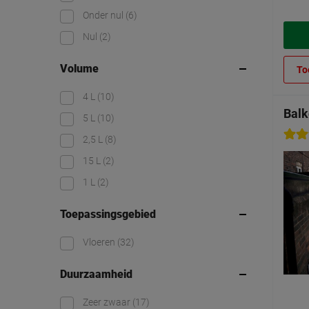
Onder nul
(6)
Nul
(2)
Volume
To
4 L
(10)
Balk
5 L
(10)
2,5 L
(8)
15 L
(2)
1 L
(2)
Toepassingsgebied
Vloeren
(32)
Duurzaamheid
Zeer zwaar
(17)