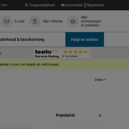
l. btw
Toegankelijkheid
Aanmelden
Registreren
Mijn
E-mail
Mijn Offertes
winkelwagen
(0 artikelen)
derhoud & bescherming
Hulp en advies
s
danken u voor uw begrip en vertrouwen.
Delen +