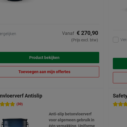
€ 270,90
Vanaf
ergelijken
Ver
(Prijs excl. btw)
Product bekijken
Toevoegen aan mijn offertes
nvloerverf Antislip
Safet
(30)
Anti-slip betonvloerverf
voor algemeen gebruik in
één verpakking. Uniforme