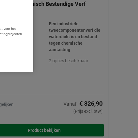
Sealer - Chemisch Bestendige Verf
(13)
Een industriële
at voor het
tweecomponentenverf die
etingprojecten.
waterdicht is en bestand
tegen chemische
aantasting
2 opties beschikbaar
€ 326,90
Vanaf
gelijken
(Prijs excl. btw)
Product bekijken