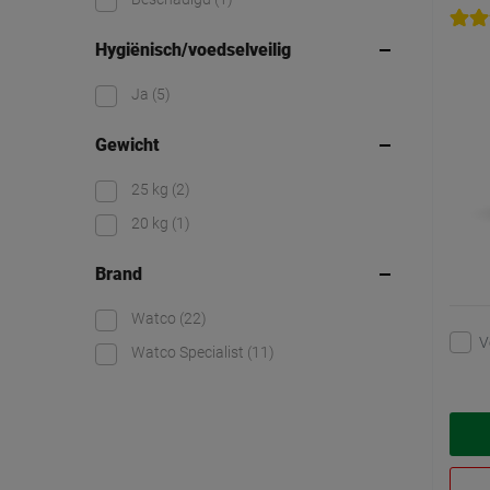
Hygiënisch/voedselveilig
Ja
(5)
Gewicht
25 kg
(2)
20 kg
(1)
Brand
Watco
(22)
V
Watco Specialist
(11)