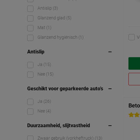
Antislip
(3)
Glanzend glad
(5)
Mat
(1)
V
Glanzend hygiënisch
(1)
Antislip
Ja
(15)
Nee
(15)
Geschikt voor geparkeerde auto’s
Ja
(26)
Beto
Nee
(4)
Duurzaamheid, slijtvastheid
Zwaar gebruik (vorkheftruck)
(13)