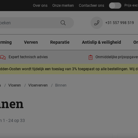
Over ons
Onze merken
Contacteer ons
Prijs exc
+31 557 998 519
erming
Verven
Reparatie
Antislip & veiligheid
On
Expert technisch advies
Onmiddelijke prijsopgave
dden-Oosten wordt tijdelijk een toeslag van 3% toegepast op alle bestellingen. Wij 
a
Vloeren
Vloerverven
Binnen
nnen
n 1 - 24 op 33