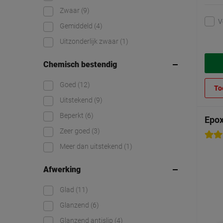
Zwaar
(9)
V
Gemiddeld
(4)
Uitzonderlijk zwaar
(1)
Chemisch bestendig
Goed
(12)
To
Uitstekend
(9)
Beperkt
(6)
Epox
Zeer goed
(3)
Meer dan uitstekend
(1)
Afwerking
Glad
(11)
Glanzend
(6)
Glanzend antislip
(4)