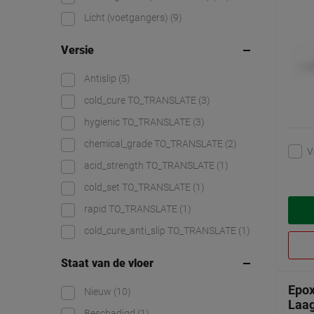
Licht (voetgangers)
(9)
Versie
Antislip
(5)
cold_cure TO_TRANSLATE
(3)
hygienic TO_TRANSLATE
(3)
chemical_grade TO_TRANSLATE
(2)
V
acid_strength TO_TRANSLATE
(1)
cold_set TO_TRANSLATE
(1)
rapid TO_TRANSLATE
(1)
cold_cure_anti_slip TO_TRANSLATE
(1)
Staat van de vloer
Epox
Nieuw
(10)
Laa
Beschadigd
(1)