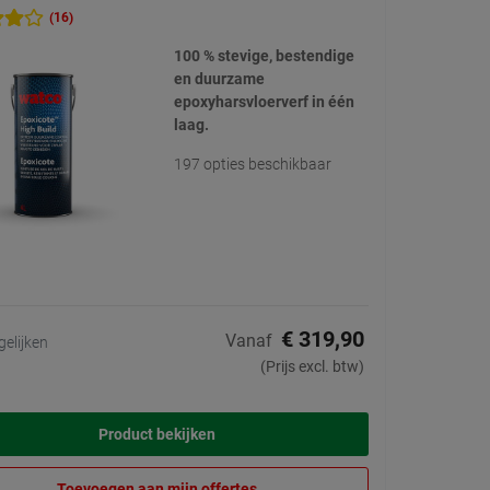
(16)
100 % stevige, bestendige
en duurzame
epoxyharsvloerverf in één
laag.
197 opties beschikbaar
€ 319,90
Vanaf
gelijken
(Prijs excl. btw)
Product bekijken
Toevoegen aan mijn offertes