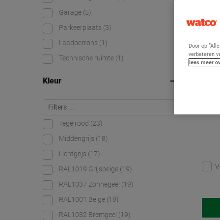
Chem
Garage
(5)
Parkeerplaats
(3)
Laadperrons
(1)
Door op “All
verbeteren v
Technische ruimte
(1)
lees meer ov
Kleur
Tegelrood
(23)
Middengrijs
(18)
Lichtgrijs
(17)
V
RAL1019 Grijsbeige
(19)
RAL1037 Zonnegeel
(19)
RAL1001 Beige
(19)
RAL1032 Bremgeel
(19)