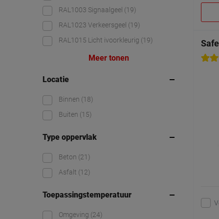
RAL1003 Signaalgeel
(19)
RAL1023 Verkeersgeel
(19)
RAL1015 Licht ivoorkleurig
(19)
Safe
Meer tonen
Locatie
Binnen
(18)
Buiten
(15)
Type oppervlak
Beton
(21)
Asfalt
(12)
Toepassingstemperatuur
V
Omgeving
(24)