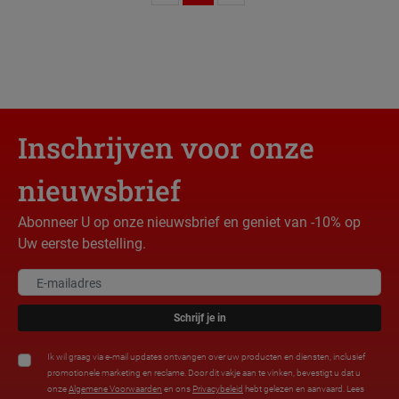
Inschrijven voor onze
nieuwsbrief
Abonneer U op onze nieuwsbrief en geniet van -10% op
Uw eerste bestelling.
Schrijf je in
Ik wil graag via e-mail updates ontvangen over uw producten en diensten, inclusief
promotionele marketing en reclame. Door dit vakje aan te vinken, bevestigt u dat u
onze
Algemene Voorwaarden
en ons
Privacybeleid
hebt gelezen en aanvaard. Lees