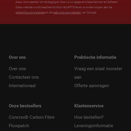
deze voorwaarden om te begrijpen hoe wij uw gegevens beschermen en beheren.
Deze website wordt beschermd door reCAPTCHA en is onderworpen aan de
geheimhoudingsregels
en de
gebruiksvoorwaarden
van Google.
Over ons
Praktische informatie
Over ons
Vraag een staal monster
Contacteer ons
aan
Internationaal
Offerte aanvragen
Onze bestsellers
Klantenservice
Concrex® Carbon Fibre
Hoe bestellen?
Flowpatch
Leveringsinformatie