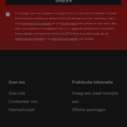
Schrijf je in
Ik wil graag via e-mail updates ontvangen over uw producten en diensten, inclusief
promotionele marketing en reclame. Door dit vakje aan te vinken, bevestigt u dat u
onze
Algemene Voorwaarden
en ons
Privacybeleid
hebt gelezen en aanvaard. Lees
deze voorwaarden om te begrijpen hoe wij uw gegevens beschermen en beheren.
Deze website wordt beschermd door reCAPTCHA en is onderworpen aan de
geheimhoudingsregels
en de
gebruiksvoorwaarden
van Google.
Over ons
Praktische informatie
Over ons
Vraag een staal monster
Contacteer ons
aan
Internationaal
Offerte aanvragen