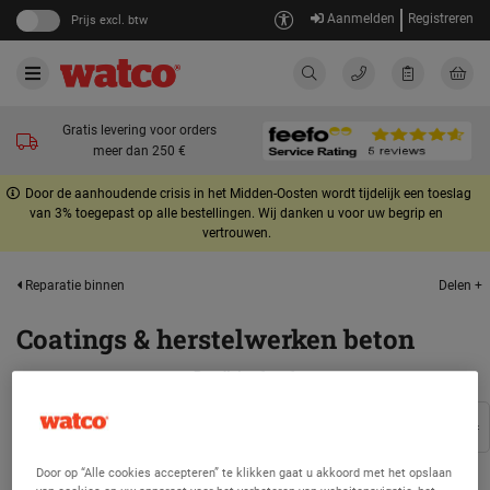
Aanmelden
Registreren
Prijs excl. btw
Gratis levering voor orders
meer dan 250 €
Door de aanhoudende crisis in het Midden-Oosten wordt tijdelijk een toeslag
van 3% toegepast op alle bestellingen. Wij danken u voor uw begrip en
vertrouwen.
Delen +
Reparatie binnen
Coatings & herstelwerken beton
Resultaten 1 op 1
Filters ...
Door op “Alle cookies accepteren” te klikken gaat u akkoord met het opslaan