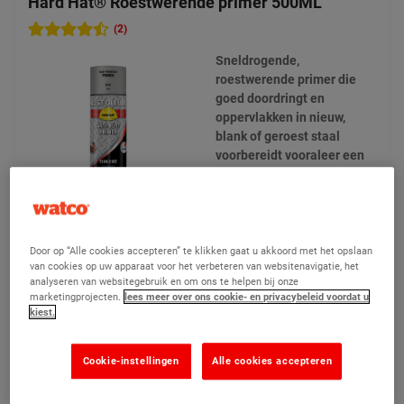
Hard Hat® Roestwerende primer 500ML
(2)
Sneldrogende,
roestwerende primer die
goed doordringt en
oppervlakken in nieuw,
blank of geroest staal
voorbereidt vooraleer een
afwerkingslaag wordt
aangebracht.
1 opties beschikbaar
Door op “Alle cookies accepteren” te klikken gaat u akkoord met het opslaan
van cookies op uw apparaat voor het verbeteren van websitenavigatie, het
€ 23,90
Vanaf
Vergelijken
analyseren van websitegebruik en om ons te helpen bij onze
marketingprojecten.
lees meer over ons cookie- en privacybeleid voordat u
(Prijs excl. btw)
kiest.
Product bekijken
Cookie-instellingen
Alle cookies accepteren
Toevoegen aan mijn offertes