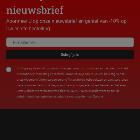
nieuwsbrief
Abonneer U op onze nieuwsbrief en geniet van -10% op
Uw eerste bestelling.
Schrijf je in
Ik wil graag via e-mail updates ontvangen over uw producten en diensten, inclusief
promotionele marketing en reclame. Door dit vakje aan te vinken, bevestigt u dat u
onze
Algemene Voorwaarden
en ons
Privacybeleid
hebt gelezen en aanvaard. Lees
deze voorwaarden om te begrijpen hoe wij uw gegevens beschermen en beheren.
Deze website wordt beschermd door reCAPTCHA en is onderworpen aan de
geheimhoudingsregels
en de
gebruiksvoorwaarden
van Google.