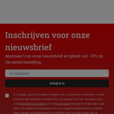
Inschrijven voor onze
nieuwsbrief
Abonneer U op onze nieuwsbrief en geniet van -10% op
Uw eerste bestelling.
Schrijf je in
Ik wil graag via e-mail updates ontvangen over uw producten en diensten, inclusief
promotionele marketing en reclame. Door dit vakje aan te vinken, bevestigt u dat u
onze
Algemene Voorwaarden
en ons
Privacybeleid
hebt gelezen en aanvaard. Lees
deze voorwaarden om te begrijpen hoe wij uw gegevens beschermen en beheren.
Deze website wordt beschermd door reCAPTCHA en is onderworpen aan de