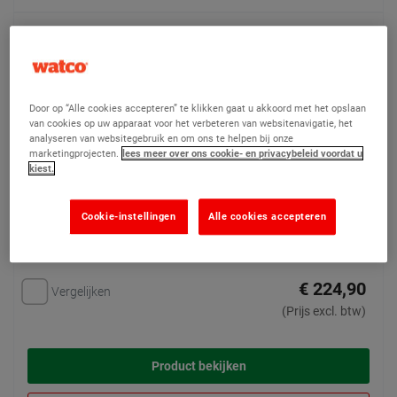
Concrex Flex - Flexibele Reparatiemortel 10kg
(18)
Schok- en
Door op “Alle cookies accepteren” te klikken gaat u akkoord met het opslaan
scheurbestendige flexibele
van cookies op uw apparaat voor het verbeteren van websitenavigatie, het
reparatiemortel
analyseren van websitegebruik en om ons te helpen bij onze
marketingprojecten.
lees meer over ons cookie- en privacybeleid voordat u
kiest.
Cookie-instellingen
Alle cookies accepteren
€ 224,90
Vergelijken
(Prijs excl. btw)
Product bekijken