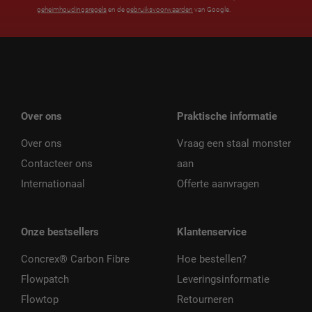
geheimhoudingsregels
en de
gebruiksvoorwaarden
van Google.
Over ons
Praktische informatie
Over ons
Vraag een staal monster
Contacteer ons
aan
Internationaal
Offerte aanvragen
Onze bestsellers
Klantenservice
Concrex® Carbon Fibre
Hoe bestellen?
Flowpatch
Leveringsinformatie
Flowtop
Retourneren