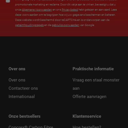
promotionele marketing en reclame. Door dit vakje aan te vinken, bevestigt u dat u
onze
Algemene Voorwaarden
en ons
Privacybeleid
hebt gelezen en aanvaard. Lees
deze voorwaarden om te begrijpen hoe wij uw gegevens beschermen en beheren.
Deze website wordt beschermd door reCAPTCHA en is onderworpen aan de
geheimhoudingsregels
en de
gebruiksvoorwaarden
van Google.
Over ons
Praktische informatie
Over ons
Vraag een staal monster
Contacteer ons
aan
Internationaal
Offerte aanvragen
Onze bestsellers
Klantenservice
Concrex® Carbon Fibre
Hoe bestellen?