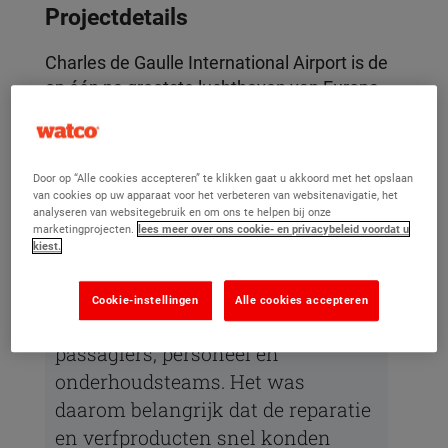
Projectdetails
Charles de Gaulle International Airport is de
op één na grootste luchthaven van Europa,
direct na London Heathrow. De luchthaven
ligt net buiten Parijs en verwerkt jaarlijks
meer dan 50 miljoen passagiers. Hierdoor
Door op “Alle cookies accepteren” te klikken gaat u akkoord met het opslaan
is het vaak een uitdaging om tijd te vinden
van cookies op uw apparaat voor het verbeteren van websitenavigatie, het
voor onderhoud en reparaties.
analyseren van websitegebruik en om ons te helpen bij onze
marketingprojecten.
lees meer over ons cookie- en privacybeleid voordat u
kiest.
"De vloeren van de luchthaven
moeten voortdurend zwaar
Cookie-instellingen
Alle cookies accepteren
verkeer aankunnen van
passagiers, personeel en
onderhoudsteams. Het was
daarom belangrijk dat de reparatie
en verfproducten snel konden