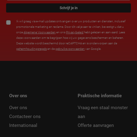
Schrijf je in
Ik wil graag via e-mail updates ontvangen over uw producten en diensten, inclusief
promotionele marketing en reclame. Door dit vakje aan te vinken, bevestigt u dat u
onze
Algemene Voorwaarden
en ons
Privacybeleid
hebt gelezen en aanvaard. Lees
deze voorwaarden om te begrijpen hoe wij uw gegevens beschermen en beheren.
Deze website wordt beschermd door reCAPTCHA en is onderworpen aan de
geheimhoudingsregels
en de
gebruiksvoorwaarden
van Google.
Over ons
Praktische informatie
Over ons
Vraag een staal monster
Contacteer ons
aan
Internationaal
Offerte aanvragen