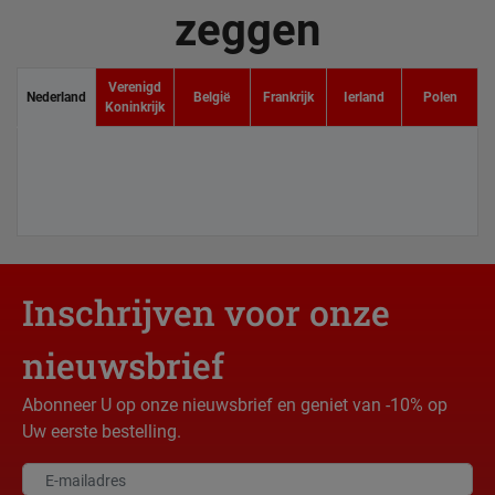
zeggen
Verenigd
Nederland
België
Frankrijk
Ierland
Polen
Koninkrijk
Inschrijven voor onze
nieuwsbrief
Abonneer U op onze nieuwsbrief en geniet van -10% op
Uw eerste bestelling.