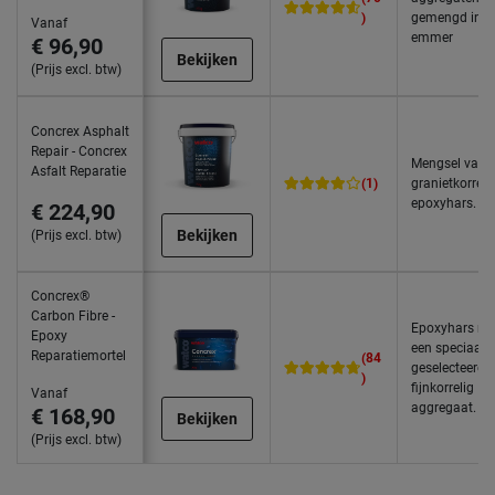
)
gemengd in é
Vanaf
emmer
€ 96,90
Bekijken
(Prijs excl. btw)
Concrex Asphalt
Repair - Concrex
Mengsel van
Asfalt Reparatie
(1)
granietkorrels
epoxyhars.
€ 224,90
Bekijken
(Prijs excl. btw)
Concrex®
Carbon Fibre -
Epoxyhars me
Epoxy
een speciaal
Reparatiemortel
(84
geselecteerd
)
fijnkorrelig
Vanaf
aggregaat.
€ 168,90
Bekijken
(Prijs excl. btw)