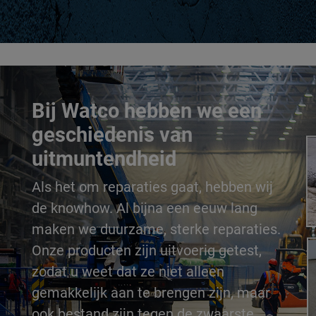
Bij Watco hebben we een
geschiedenis van
uitmuntendheid
Als het om reparaties gaat, hebben wij
de knowhow. Al bijna een eeuw lang
maken we duurzame, sterke reparaties.
Onze producten zijn uitvoerig getest,
zodat u weet dat ze niet alleen
gemakkelijk aan te brengen zijn, maar
ook bestand zijn tegen de zwaarste