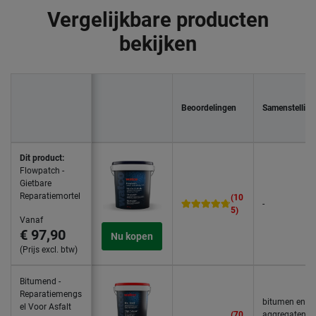
Vergelijkbare producten
bekijken
Beoordelingen
Samenstelling
Dit product:
Flowpatch -
Gietbare
Reparatiemortel
(10
-
5)
Vanaf
€ 97,90
Nu kopen
(Prijs excl. btw)
Bitumend -
Reparatiemengs
bitumen en
el Voor Asfalt
(70
aggregaten