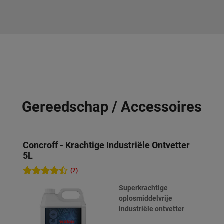
Gereedschap / Accessoires
Concroff - Krachtige Industriële Ontvetter
C
5L
R
(7)
Superkrachtige
oplosmiddelvrije
industriële ontvetter