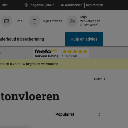
l. btw
Toegankelijkheid
Aanmelden
Registreren
Mijn
E-mail
Mijn Offertes
winkelwagen
(0 artikelen)
derhoud & bescherming
Hulp en advies
s
danken u voor uw begrip en vertrouwen.
Delen +
etonvloeren