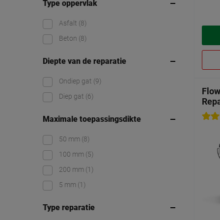
Type oppervlak
Asfalt
(8)
Beton
(8)
Diepte van de reparatie
Ondiep gat
(9)
Flow
Diep gat
(6)
Repa
Maximale toepassingsdikte
50 mm
(8)
100 mm
(5)
200 mm
(1)
5 mm
(1)
Type reparatie