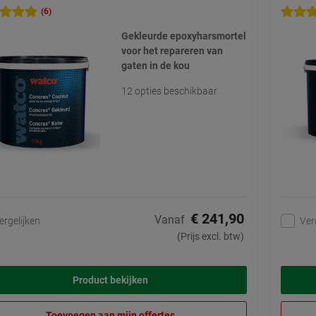
(6)
Gekleurde epoxyharsmortel
voor het repareren van
gaten in de kou
12 opties beschikbaar
€ 241,90
Vanaf
ergelijken
Ver
(Prijs excl. btw)
Product bekijken
Toevoegen aan mijn offertes