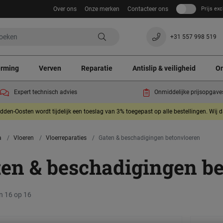
Over ons
Onze merken
Contacteer ons
Prijs exc
+31 557 998 519
erming
Verven
Reparatie
Antislip & veiligheid
On
Expert technisch advies
Onmiddelijke prijsopgave
dden-Oosten wordt tijdelijk een toeslag van 3% toegepast op alle bestellingen. Wij 
a
Vloeren
Vloerreparaties
Gaten & beschadigingen betonvloeren
ten & beschadigingen b
n 16 op 16