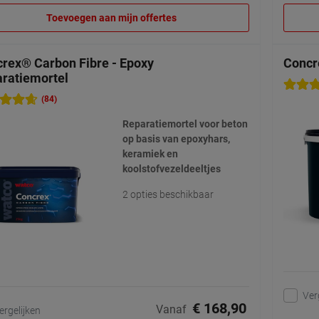
Toevoegen aan mijn offertes
rex® Carbon Fibre - Epoxy
Concr
ratiemortel
(84)
Reparatiemortel voor beton
op basis van epoxyhars,
keramiek en
koolstofvezeldeeltjes
2 opties beschikbaar
Ver
€ 168,90
Vanaf
ergelijken