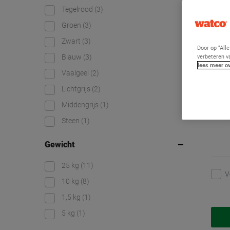
Flow
Tegelrood
(3)
Groen
(3)
Zwart
(3)
Door op “All
verbeteren v
Blauw
(3)
lees meer ov
Vaalgeel
(2)
Lichtgrijs
(2)
Middengrijs
(1)
Steen
(1)
Gewicht
25 kg
(11)
V
10 kg
(8)
1,5 kg
(1)
5 kg
(1)