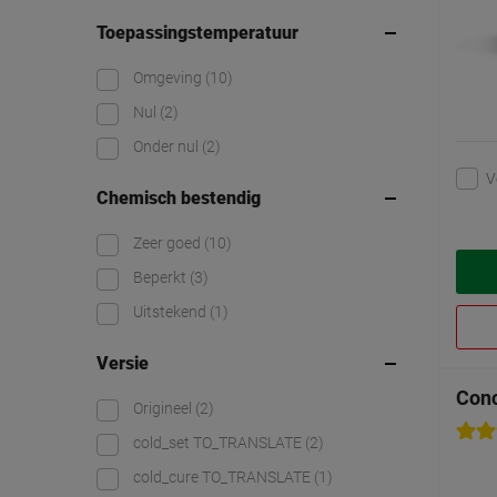
Toepassingstemperatuur
Omgeving
(10)
Nul
(2)
Onder nul
(2)
V
Chemisch bestendig
Zeer goed
(10)
Beperkt
(3)
Uitstekend
(1)
Versie
Conc
Origineel
(2)
cold_set TO_TRANSLATE
(2)
cold_cure TO_TRANSLATE
(1)