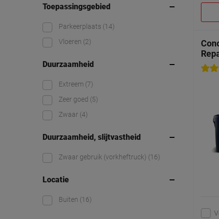
Toepassingsgebied
Parkeerplaats
(14)
Vloeren
(2)
Conc
Repa
Duurzaamheid
Extreem
(7)
Zeer goed
(5)
Zwaar
(4)
Duurzaamheid, slijtvastheid
Zwaar gebruik (vorkheftruck)
(16)
Locatie
Buiten
(16)
V