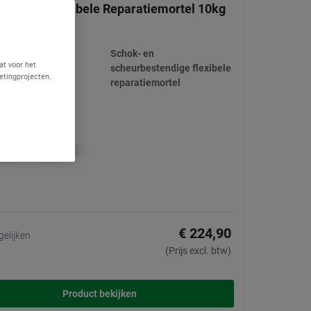
x Flex - Flexibele Reparatiemortel 10kg
(18)
Schok- en
at voor het
scheurbestendige flexibele
etingprojecten.
reparatiemortel
€ 224,90
gelijken
(Prijs excl. btw)
Product bekijken