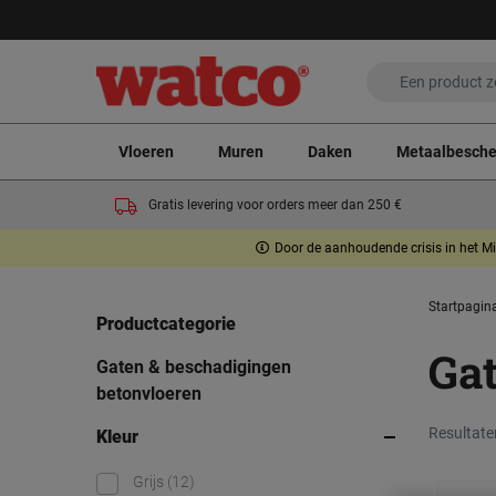
Vloeren
Muren
Daken
Metaalbesch
Gratis levering voor orders meer dan 250 €
Door de aanhoudende crisis in het Mi
Startpagin
Productcategorie
Ga
Gaten & beschadigingen
betonvloeren
Resultate
Kleur
Grijs
(12)