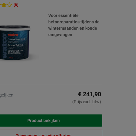
(8)
Voor essentiële
betonreparaties tijdens de
wintermaanden en koude
omgevingen
€ 241,90
gelijken
(Prijs excl. btw)
Product bekijken
Toevoegen aan mijn offertes