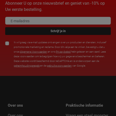
Abonneer U op onze nieuwsbrief en geniet van -10% op
Uw eerste bestelling.
Schrijf je in
Ik wil graag via e-mail updates ontvangen over uw producten en diensten, inclusief
promotionele marketing en reclame. Door dit vakje aan te vinken, bevestigt u dat u
onze
Algemene Voorwaarden
en ons
Privacybeleid
hebt gelezen en aanvaard. Lees
deze voorwaarden om te begrijpen hoe wij uw gegevens beschermen en beheren.
Deze website wordt beschermd door reCAPTCHA en is onderworpen aan de
geheimhoudingsregels
en de
gebruiksvoorwaarden
van Google.
Over ons
Praktische informatie
Over ons
Vraag een staal monster