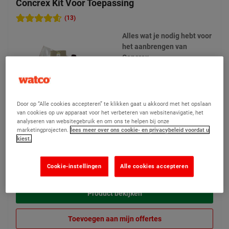
Concrex Kit Voor Toepassing
(13)
Alles wat je nodig hebt voor
het aanbrengen van
Concrex
2 opties beschikbaar
Door op “Alle cookies accepteren” te klikken gaat u akkoord met het opslaan
van cookies op uw apparaat voor het verbeteren van websitenavigatie, het
analyseren van websitegebruik en om ons te helpen bij onze
marketingprojecten.
lees meer over ons cookie- en privacybeleid voordat u
kiest.
€ 25,90
Vanaf
Vergelijken
(Prijs excl. btw)
Cookie-instellingen
Alle cookies accepteren
Product bekijken
Toevoegen aan mijn offertes