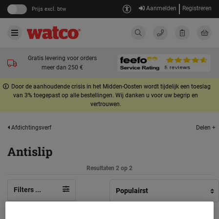
Aanmelden
Registreren
Prijs excl. btw
Gratis levering voor orders
meer dan 250 €
Door de aanhoudende crisis in het Midden-Oosten wordt tijdelijk een toeslag
van 3% toegepast op alle bestellingen. Wij danken u voor uw begrip en
vertrouwen.
Delen +
Afdichtingsverf
Antislip
Resultaten 2 op 2
Filters ...