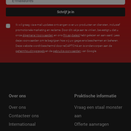
Schrijf je in
Ik wil graag via e-mail updates ontvangen over uw producten en diensten, inclusief
promotionele marketing en reclame. Door dit vakje aan te vinken, bevestigt u dat u
onze
Algemene Voorwaarden
en ons
Privacybeleid
hebt gelezen en aanvaard. Lees
deze voorwaarden om te begrijpen hoe wij uw gegevens beschermen en beheren.
Deze website wordt beschermd door reCAPTCHA en is onderworpen aan de
geheimhoudingsregels
en de
gebruiksvoorwaarden
van Google.
Over ons
Praktische informatie
Over ons
Vraag een staal monster
Contacteer ons
aan
Internationaal
Offerte aanvragen