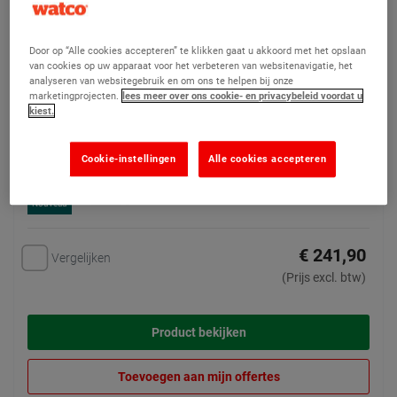
ArmourGrip
(1)
Door op “Alle cookies accepteren” te klikken gaat u akkoord met het opslaan
De ultieme
van cookies op uw apparaat voor het verbeteren van websitenavigatie, het
antislipvloercoating voor
analyseren van websitegebruik en om ons te helpen bij onze
marketingprojecten.
lees meer over ons cookie- en privacybeleid voordat u
binnen en buiten
kiest.
Cookie-instellingen
Alle cookies accepteren
Nouveau
€ 241,90
Vergelijken
(Prijs excl. btw)
Product bekijken
Toevoegen aan mijn offertes