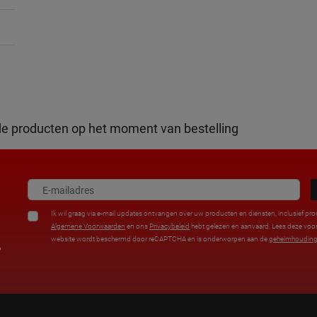
de producten op het moment van bestelling
Ik wil graag via e-mail updates ontvangen over uw producten en diensten, inclusief pro
Algemene Voorwaarden
en ons
Privacybeleid
hebt gelezen en aanvaard. Lees deze vo
website wordt beschermd door reCAPTCHA en is onderworpen aan de
geheimhouding
%