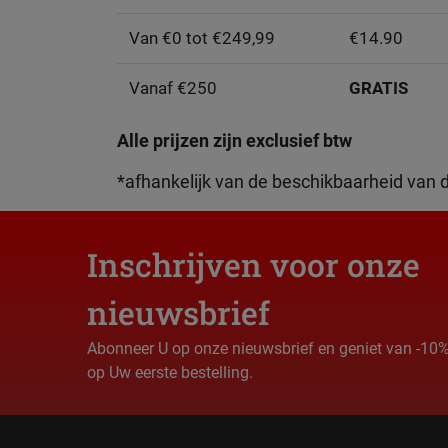
Van €0 tot €249,99
€14.90
Vanaf €250
GRATIS
Alle prijzen zijn exclusief btw
*afhankelijk van de beschikbaarheid van 
Inschrijven voor onze
nieuwsbrief
Abonneer U op onze nieuwsbrief en geniet van -10
op Uw eerste bestelling.