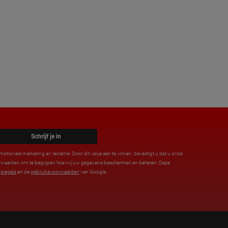
Schrijf je in
motionele marketing en reclame. Door dit vakje aan te vinken, bevestigt u dat u onze
orwaarden om te begrijpen hoe wij uw gegevens beschermen en beheren. Deze
sregels
en de
gebruiksvoorwaarden
van Google.