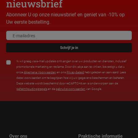
nieuwsbrief
Abonneer U op onze nieuwsbrief en geniet van -10% op
Uw eerste bestelling.
Schrijf je in
Ik wil graag via e-mail updates ontvangen over uw producten en diensten, inclusief
promotionele marketing en reclame. Door dit vakje aan te vinken, bevestigt u dat u
onze
Algemene Voorwaarden
en ons
Privacybeleid
hebt gelezen en aanvaard. Lees
deze voorwaarden om te begrijpen hoe wij uw gegevens beschermen en beheren.
Deze website wordt beschermd door reCAPTCHA en is onderworpen aan de
geheimhoudingsregels
en de
gebruiksvoorwaarden
van Google.
Over ons
Praktische informatie