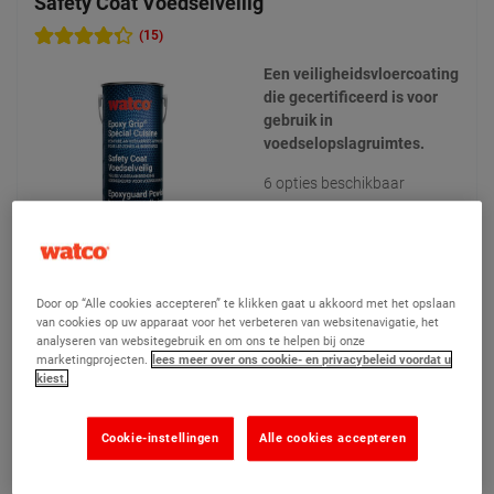
Safety Coat Voedselveilig
(15)
Een veiligheidsvloercoating
die gecertificeerd is voor
gebruik in
voedselopslagruimtes.
6 opties beschikbaar
Door op “Alle cookies accepteren” te klikken gaat u akkoord met het opslaan
€ 244,90
Vanaf
Vergelijken
van cookies op uw apparaat voor het verbeteren van websitenavigatie, het
analyseren van websitegebruik en om ons te helpen bij onze
(Prijs excl. btw)
marketingprojecten.
lees meer over ons cookie- en privacybeleid voordat u
kiest.
Product bekijken
Cookie-instellingen
Alle cookies accepteren
Toevoegen aan mijn offertes
Een staal aanvragen