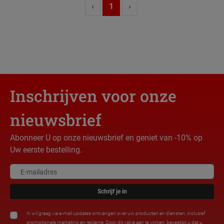
‹
1
›
Inschrijven voor onze
nieuwsbrief
Abonneer U op onze nieuwsbrief en geniet van -10% op
Uw eerste bestelling.
Schrijf je in
Ik wil graag via e-mail updates ontvangen over uw producten en diensten, inclusief
promotionele marketing en reclame. Door dit vakje aan te vinken, bevestigt u dat u