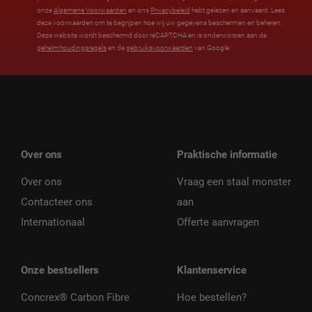
onze
Algemene Voorwaarden
en ons
Privacybeleid
hebt gelezen en aanvaard. Lees
deze voorwaarden om te begrijpen hoe wij uw gegevens beschermen en beheren.
Deze website wordt beschermd door reCAPTCHA en is onderworpen aan de
geheimhoudingsregels
en de
gebruiksvoorwaarden
van Google.
Over ons
Praktische informatie
Over ons
Vraag een staal monster
Contacteer ons
aan
Internationaal
Offerte aanvragen
Onze bestsellers
Klantenservice
Concrex® Carbon Fibre
Hoe bestellen?