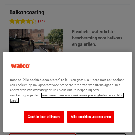
Balkoncoating
(12)
Flexibele, waterdichte
bescherming voor balkons
en galerijen.
5 opties beschikbaar
Door op “Alle cookies accepteren” te klikken gaat u akkoord met het opslaan
van cookies op uw apparaat voor het verbeteren van websitenavigatie, het
analyseren van websitegebruik en om ons te helpen bij onze
marketingprojecten.
lees meer over ons cookie- en privacybeleid voordat u
€ 212,90
Vanaf
Vergelijken
kiest.
(Prijs excl. btw)
Cookie-instellingen
Alle cookies accepteren
Product bekijken