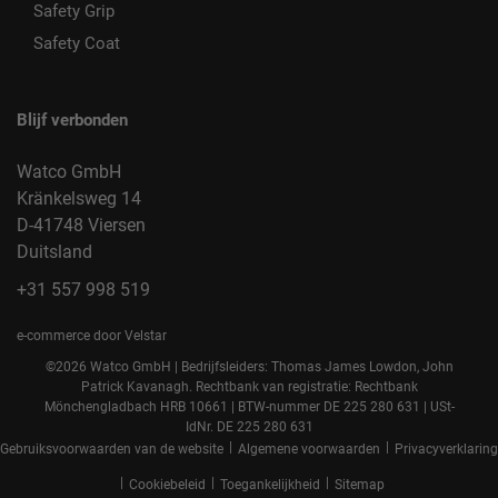
Safety Grip
Safety Coat
Blijf verbonden
Watco GmbH
Kränkelsweg 14
D-41748 Viersen
Duitsland
+31 557 998 519
e-commerce door Velstar
©2026 Watco GmbH | Bedrijfsleiders: Thomas James Lowdon, John
Patrick Kavanagh. Rechtbank van registratie: Rechtbank
Mönchengladbach HRB 10661 | BTW-nummer DE 225 280 631 | USt-
IdNr. DE 225 280 631
|
|
Gebruiksvoorwaarden van de website
Algemene voorwaarden
Privacyverklaring
|
|
|
Cookiebeleid
Toegankelijkheid
Sitemap