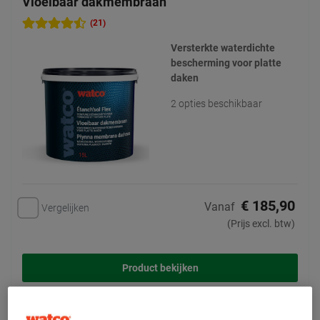
Vloeibaar dakmembraan
(21)
Versterkte waterdichte
bescherming voor platte
daken
2 opties beschikbaar
€ 185,90
Vanaf
Vergelijken
(Prijs excl. btw)
Product bekijken
Toevoegen aan mijn offertes