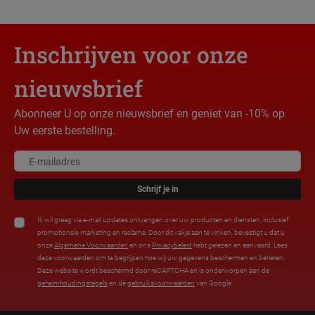
Inschrijven voor onze
nieuwsbrief
Abonneer U op onze nieuwsbrief en geniet van -10% op
Uw eerste bestelling.
Schrijf je in
Ik wil graag via e-mail updates ontvangen over uw producten en diensten, inclusief
promotionele marketing en reclame. Door dit vakje aan te vinken, bevestigt u dat u
onze
Algemene Voorwaarden
en ons
Privacybeleid
hebt gelezen en aanvaard. Lees
deze voorwaarden om te begrijpen hoe wij uw gegevens beschermen en beheren.
Deze website wordt beschermd door reCAPTCHA en is onderworpen aan de
geheimhoudingsregels
en de
gebruiksvoorwaarden
van Google.