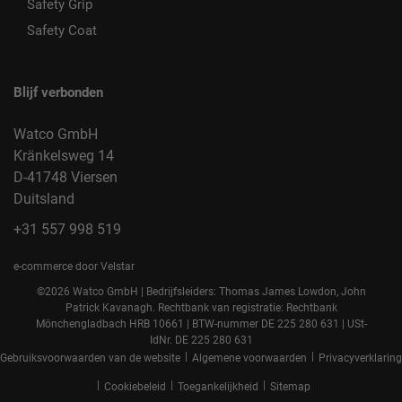
Safety Grip
Safety Coat
Blijf verbonden
Watco GmbH
Kränkelsweg 14
D-41748 Viersen
Duitsland
+31 557 998 519
e-commerce door Velstar
©2026 Watco GmbH | Bedrijfsleiders: Thomas James Lowdon, John
Patrick Kavanagh. Rechtbank van registratie: Rechtbank
Mönchengladbach HRB 10661 | BTW-nummer DE 225 280 631 | USt-
IdNr. DE 225 280 631
|
|
Gebruiksvoorwaarden van de website
Algemene voorwaarden
Privacyverklaring
|
|
|
Cookiebeleid
Toegankelijkheid
Sitemap