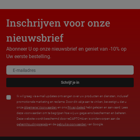
Inschrijven voor onze
nieuwsbrief
Abonneer U op onze nieuwsbrief en geniet van -10% op
Uw eerste bestelling.
Schrijf je in
Ik wil graag via e-mail updates ontvangen over uw producten en diensten, inclusief
promotionele marketing en reclame. Door dit vakje aan te vinken, bevestigt u dat u
onze
Algemene Voorwaarden
en ons
Privacybeleid
hebt gelezen en aanvaard. Lees
deze voorwaarden om te begrijpen hoe wij uw gegevens beschermen en beheren.
Deze website wordt beschermd door reCAPTCHA en is onderworpen aan de
geheimhoudingsregels
en de
gebruiksvoorwaarden
van Google.