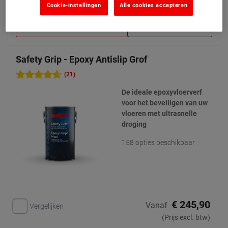
Product bekijken
Cookie-instellingen
Alle cookies accepteren
Toevoegen aan mijn offertes
Een staal aanvragen
Safety Grip - Epoxy Antislip Grof
(21)
De ideale epoxyvloerverf
voor het beveiligen van uw
vloeren met ultrasnelle
droging
158 opties beschikbaar
€ 245,90
Vanaf
Vergelijken
(Prijs excl. btw)