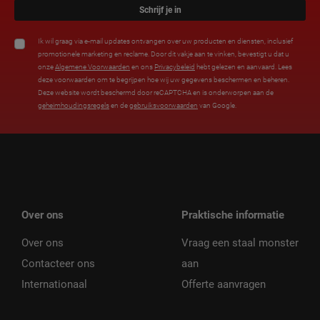
Schrijf je in
Ik wil graag via e-mail updates ontvangen over uw producten en diensten, inclusief
promotionele marketing en reclame. Door dit vakje aan te vinken, bevestigt u dat u
onze
Algemene Voorwaarden
en ons
Privacybeleid
hebt gelezen en aanvaard. Lees
deze voorwaarden om te begrijpen hoe wij uw gegevens beschermen en beheren.
Deze website wordt beschermd door reCAPTCHA en is onderworpen aan de
geheimhoudingsregels
en de
gebruiksvoorwaarden
van Google.
Over ons
Praktische informatie
Over ons
Vraag een staal monster
Contacteer ons
aan
Internationaal
Offerte aanvragen