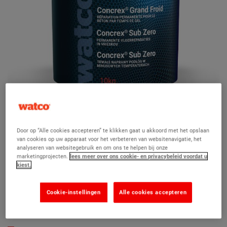
Door op “Alle cookies accepteren” te klikken gaat u akkoord met het opslaan
van cookies op uw apparaat voor het verbeteren van websitenavigatie, het
analyseren van websitegebruik en om ons te helpen bij onze
marketingprojecten.
lees meer over ons cookie- en privacybeleid voordat u
Concrex Sub Zero
kiest.
(8)
Cookie-instellingen
Alle cookies accepteren
Voor essentiële betonreparaties tijdens de wintermaanden en
koude omgevingen