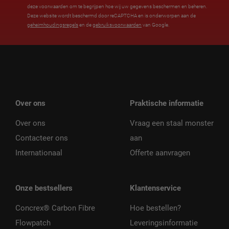
deze voorwaarden om te begrijpen hoe wij uw gegevens beschermen en beheren.
Deze website wordt beschermd door reCAPTCHA en is onderworpen aan de
geheimhoudingsregels
en de
gebruiksvoorwaarden
van Google.
Over ons
Praktische informatie
Over ons
Vraag een staal monster
Contacteer ons
aan
Internationaal
Offerte aanvragen
Onze bestsellers
Klantenservice
Concrex® Carbon Fibre
Hoe bestellen?
Flowpatch
Leveringsinformatie