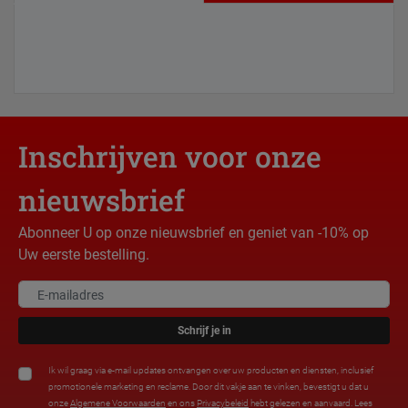
Inschrijven voor onze
nieuwsbrief
Abonneer U op onze nieuwsbrief en geniet van -10% op
Uw eerste bestelling.
Schrijf je in
Ik wil graag via e-mail updates ontvangen over uw producten en diensten, inclusief
promotionele marketing en reclame. Door dit vakje aan te vinken, bevestigt u dat u
onze
Algemene Voorwaarden
en ons
Privacybeleid
hebt gelezen en aanvaard. Lees