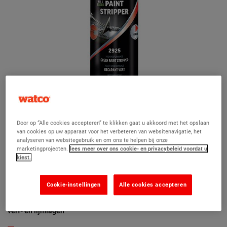
Door op “Alle cookies accepteren” te klikken gaat u akkoord met het opslaan
van cookies op uw apparaat voor het verbeteren van websitenavigatie, het
analyseren van websitegebruik en om ons te helpen bij onze
marketingprojecten.
lees meer over ons cookie- en privacybeleid voordat u
kiest.
NR. 1 Groene verfafbijt 500ml
(2)
Cookie-instellingen
Alle cookies accepteren
Een zeer effectief afbijtmiddel voor het snel verwijderen van oude
verf- en lijmlagen