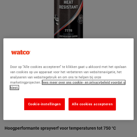
Door op “Alle cookies accepteren” te klikken gaat u akkoord met het opslaan
van cookies op uw apparaat voor het verbeteren van websitenavigatie, het
analyseren van websitegebruik en om ons te helpen bij onze
marketingprojecten.
lees meer over ons cookie- en privacybeleid voordat u
kiest.
Hard Hat® Hittebestendig verfspuitbus
Cookie-instellingen
Alle cookies accepteren
Zwart 500ml
(3)
Hoogperformante sprayverf voor temperaturen tot 750 °C