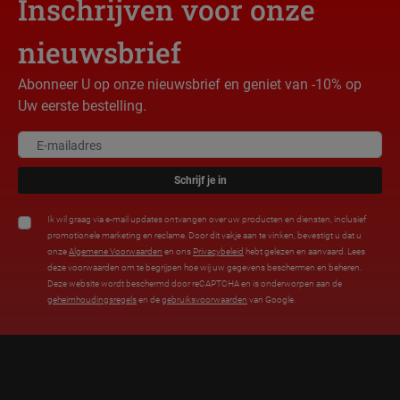
Inschrijven voor onze
nieuwsbrief
Abonneer U op onze nieuwsbrief en geniet van -10% op
Uw eerste bestelling.
Schrijf je in
Ik wil graag via e-mail updates ontvangen over uw producten en diensten, inclusief
promotionele marketing en reclame. Door dit vakje aan te vinken, bevestigt u dat u
onze
Algemene Voorwaarden
en ons
Privacybeleid
hebt gelezen en aanvaard. Lees
deze voorwaarden om te begrijpen hoe wij uw gegevens beschermen en beheren.
Deze website wordt beschermd door reCAPTCHA en is onderworpen aan de
geheimhoudingsregels
en de
gebruiksvoorwaarden
van Google.