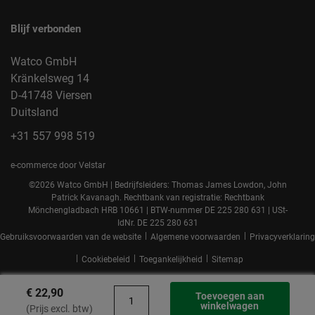
Blijf verbonden
Watco GmbH
Kränkelsweg 14
D-41748 Viersen
Duitsland
+31 557 998 519
e-commerce door Velstar
©2026 Watco GmbH | Bedrijfsleiders: Thomas James Lowdon, John
Patrick Kavanagh. Rechtbank van registratie: Rechtbank
Mönchengladbach HRB 10661 | BTW-nummer DE 225 280 631 | USt-
IdNr. DE 225 280 631
|
|
Gebruiksvoorwaarden van de website
Algemene voorwaarden
Privacyverklaring
|
|
|
Cookiebeleid
Toegankelijkheid
Sitemap
€ 22,90
Toevoegen aan
winkelwagen
(Prijs excl. btw)