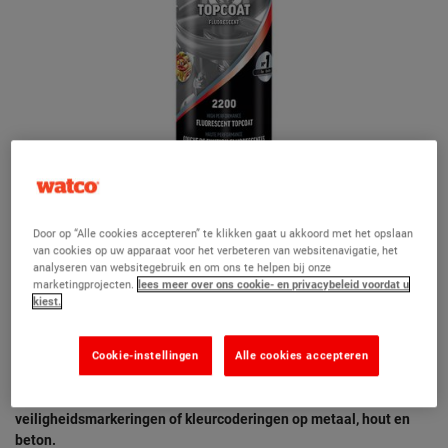
Door op “Alle cookies accepteren” te klikken gaat u akkoord met het opslaan
van cookies op uw apparaat voor het verbeteren van websitenavigatie, het
analyseren van websitegebruik en om ons te helpen bij onze
marketingprojecten.
lees meer over ons cookie- en privacybeleid voordat u
kiest.
Hard Hat® Deklagen fluorescerend 500ML
Cookie-instellingen
Alle cookies accepteren
(1)
Duidelijk zichtbare fluorescerende sprayverf voor stencils,
veiligheidsmarkeringen of kleurcoderingen op metaal, hout en
beton.