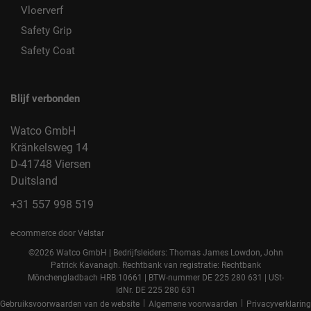
Vloerverf
Safety Grip
Safety Coat
Blijf verbonden
Watco GmbH
Kränkelsweg 14
D-41748 Viersen
Duitsland
+31 557 998 519
e-commerce door Velstar
©2026 Watco GmbH | Bedrijfsleiders: Thomas James Lowdon, John
Patrick Kavanagh. Rechtbank van registratie: Rechtbank
Mönchengladbach HRB 10661 | BTW-nummer DE 225 280 631 | USt-
IdNr. DE 225 280 631
|
|
Gebruiksvoorwaarden van de website
Algemene voorwaarden
Privacyverklaring