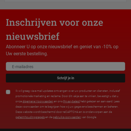
Inschrijven voor onze
nieuwsbrief
Abonneer U op onze nieuwsbrief en geniet van -10% op
Uw eerste bestelling.
Schrijf je in
Ik wil graag via e-mail updates ontvangen over uw producten en diensten, inclusief
promotionele marketing en reclame. Door dit vakje aan te vinken, bevestigt u dat u
onze
Algemene Voorwaarden
en ons
Privacybeleid
hebt gelezen en aanvaard. Lees
deze voorwaarden om te begrijpen hoe wij uw gegevens beschermen en beheren.
Deze website wordt beschermd door reCAPTCHA en is onderworpen aan de
geheimhoudingsregels
en de
gebruiksvoorwaarden
van Google.