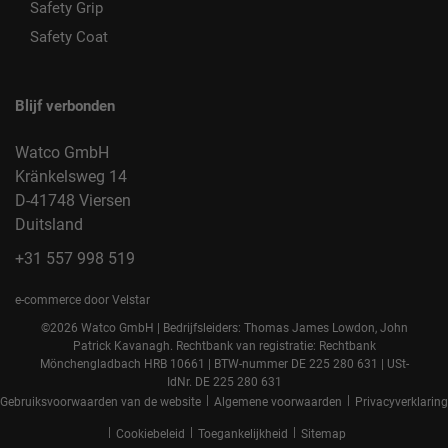
Safety Grip
Safety Coat
Blijf verbonden
Watco GmbH
Kränkelsweg 14
D-41748 Viersen
Duitsland
+31 557 998 519
e-commerce door Velstar
©2026 Watco GmbH | Bedrijfsleiders: Thomas James Lowdon, John
Patrick Kavanagh. Rechtbank van registratie: Rechtbank
Mönchengladbach HRB 10661 | BTW-nummer DE 225 280 631 | USt-
IdNr. DE 225 280 631
|
|
Gebruiksvoorwaarden van de website
Algemene voorwaarden
Privacyverklaring
|
|
|
Cookiebeleid
Toegankelijkheid
Sitemap