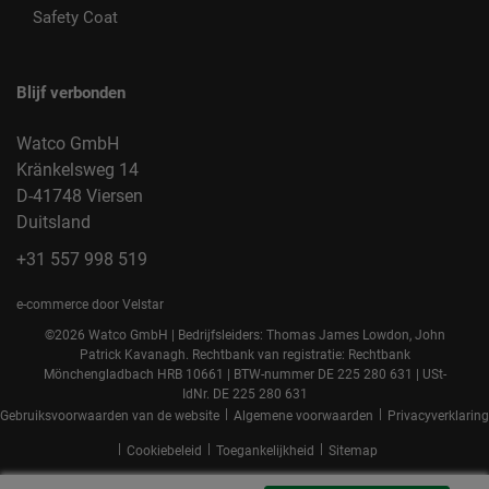
Safety Coat
Blijf verbonden
Watco GmbH
Kränkelsweg 14
D-41748 Viersen
Duitsland
+31 557 998 519
e-commerce door Velstar
©2026 Watco GmbH | Bedrijfsleiders: Thomas James Lowdon, John
Patrick Kavanagh. Rechtbank van registratie: Rechtbank
Mönchengladbach HRB 10661 | BTW-nummer DE 225 280 631 | USt-
IdNr. DE 225 280 631
|
|
Gebruiksvoorwaarden van de website
Algemene voorwaarden
Privacyverklaring
|
|
|
Cookiebeleid
Toegankelijkheid
Sitemap