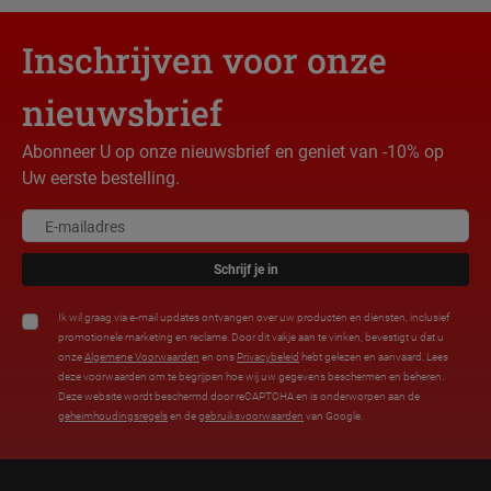
Inschrijven voor onze
nieuwsbrief
Abonneer U op onze nieuwsbrief en geniet van -10% op
Uw eerste bestelling.
Schrijf je in
Ik wil graag via e-mail updates ontvangen over uw producten en diensten, inclusief
promotionele marketing en reclame. Door dit vakje aan te vinken, bevestigt u dat u
onze
Algemene Voorwaarden
en ons
Privacybeleid
hebt gelezen en aanvaard. Lees
deze voorwaarden om te begrijpen hoe wij uw gegevens beschermen en beheren.
Deze website wordt beschermd door reCAPTCHA en is onderworpen aan de
geheimhoudingsregels
en de
gebruiksvoorwaarden
van Google.