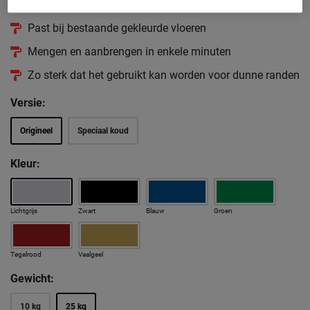
Vrijwel onverwoestbaar
Past bij bestaande gekleurde vloeren
Mengen en aanbrengen in enkele minuten
Zo sterk dat het gebruikt kan worden voor dunne randen
Versie:
Origineel
Speciaal koud
Kleur:
Lichtgrijs
Zwart
Blauw
Groen
Tegelrood
Vaalgeel
Gewicht:
10 kg
25 kg