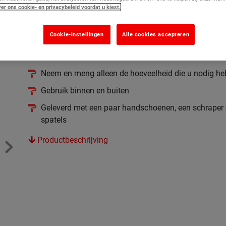
Betonreparatieproduct dat kleine onvolkomenheden o
er ons cookie- en privacybeleid voordat u kiest.
vóór het schilderen
Cookie-instellingen
Alle cookies accepteren
Vrijwel onverwoestbaar
Geschikt voor horizontale of verticale oppervlakken
Neem en meng alleen de hoeveelheid die u nodig he
Gebruik binnen en buiten
Geleverd met een paar handschoenen, een schraper
spatels
Productbeschrijving