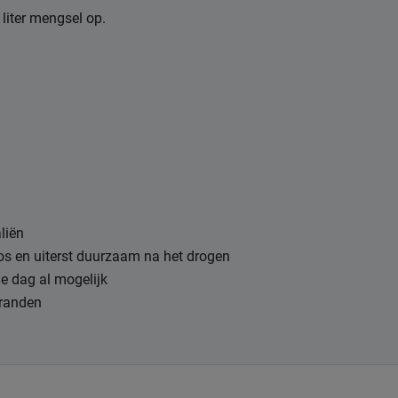
 liter mengsel op.
aliën
oos en uiterst duurzaam na het drogen
de dag al mogelijk
p randen