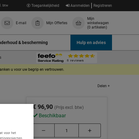
l. btw
Toegankelijkheid
Aanmelden
Registreren
Mijn
E-mail
Mijn Offertes
winkelwagen
(0 artikelen)
derhoud & bescherming
Hulp en advies
s
danken u voor uw begrip en vertrouwen.
Delen +
€ 96,90
(Prijs excl. btw)
Beschikbaar
at voor het
etingprojecten.