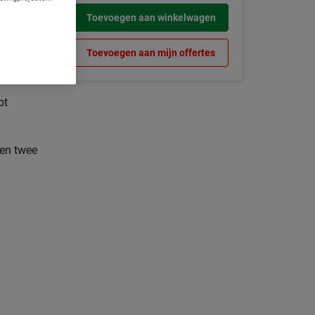
pvult
Toevoegen aan winkelwagen
Toevoegen aan mijn offertes
bt
 en twee