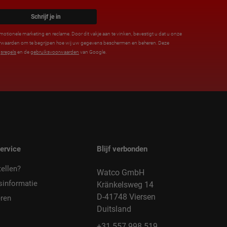
Schrijf je in
motionele marketing en reclame. Door dit vakje aan te vinken, bevestigt u dat u onze
orwaarden om te begrijpen hoe wij uw gegevens beschermen en beheren. Deze
sregels
en de
gebruiksvoorwaarden
van Google.
ervice
Blijf verbonden
ellen?
Watco GmbH
sinformatie
Kränkelsweg 14
D-41748 Viersen
ren
Duitsland
+31 557 998 519