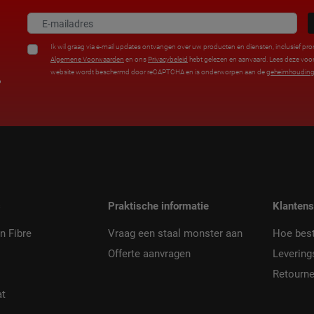
Ik wil graag via e-mail updates ontvangen over uw producten en diensten, inclusief pro
Algemene Voorwaarden
en ons
Privacybeleid
hebt gelezen en aanvaard. Lees deze vo
website wordt beschermd door reCAPTCHA en is onderworpen aan de
geheimhouding
%
s
Praktische informatie
Klantens
n Fibre
Vraag een staal monster aan
Hoe best
Offerte aanvragen
Levering
Retourne
at