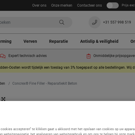
Over ons
Onze merken
Contacteer ons
Prijs exc
+31 557 998 519
erming
Verven
Reparatie
Antislip & veiligheid
On
Expert technisch advies
Onmiddelijke prijsopgave
dden-Oosten wordt tijdelijk een toeslag van 3% toegepast op alle bestellingen. Wij 
den
Concrex® Fine Filler - Reparatiekit Beton
Concrex® Fine Filler -
Reparatiekit Beton
(8)
e cookies accepteren” te klikken gaat u akkoord met het opslaan van cookies op uw appara
an websitenavigatie, het analyseren van websitegebruik en om ons te helpen bij onze mark