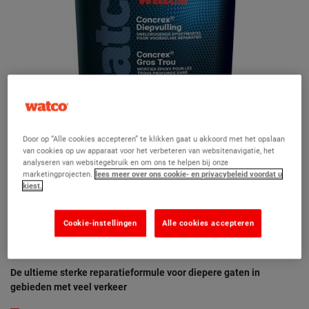
Door op “Alle cookies accepteren” te klikken gaat u akkoord met het opslaan
van cookies op uw apparaat voor het verbeteren van websitenavigatie, het
analyseren van websitegebruik en om ons te helpen bij onze
marketingprojecten.
lees meer over ons cookie- en privacybeleid voordat u
kiest.
Cookie-instellingen
Alle cookies accepteren
Concrex Diepvulling
(2)
De ultieme sterke reparatieformule voor diepere gaten in
gebieden met veel verkeer