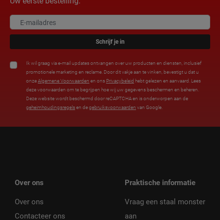
Uw eerste bestelling.
Schrijf je in
Ik wil graag via e-mail updates ontvangen over uw producten en diensten, inclusief
promotionele marketing en reclame. Door dit vakje aan te vinken, bevestigt u dat u
onze
Algemene Voorwaarden
en ons
Privacybeleid
hebt gelezen en aanvaard. Lees
deze voorwaarden om te begrijpen hoe wij uw gegevens beschermen en beheren.
Deze website wordt beschermd door reCAPTCHA en is onderworpen aan de
geheimhoudingsregels
en de
gebruiksvoorwaarden
van Google.
Over ons
Praktische informatie
Over ons
Vraag een staal monster
Contacteer ons
aan