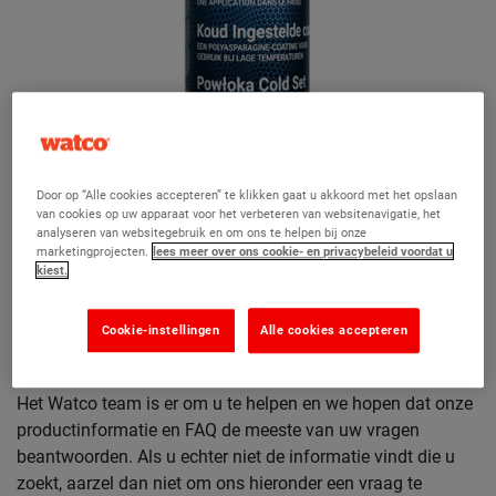
Door op “Alle cookies accepteren” te klikken gaat u akkoord met het opslaan
van cookies op uw apparaat voor het verbeteren van websitenavigatie, het
analyseren van websitegebruik en om ons te helpen bij onze
marketingprojecten.
lees meer over ons cookie- en privacybeleid voordat u
Koud Ingestelde Coating
kiest.
Cookie-instellingen
Alle cookies accepteren
Hebt u een vraag?
Het Watco team is er om u te helpen en we hopen dat onze
productinformatie en FAQ de meeste van uw vragen
beantwoorden. Als u echter niet de informatie vindt die u
zoekt, aarzel dan niet om ons hieronder een vraag te