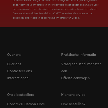
promotionele marketing en reclame. Door dit vakje aan te vinken, bevestigt u dat u
onze
Algemene Voorwaarden
en ons
Privacybeleid
hebt gelezen en aanvaard. Lees
deze voorwaarden om te begrijpen hoe wij uw gegevens beschermen en beheren.
Deze website wordt beschermd door reCAPTCHA en is onderworpen aan de
geheimhoudingsregels
en de
gebruiksvoorwaarden
van Google.
Over ons
Praktische informatie
Over ons
Vraag een staal monster
Contacteer ons
aan
Internationaal
Offerte aanvragen
Onze bestsellers
Klantenservice
Concrex® Carbon Fibre
Hoe bestellen?