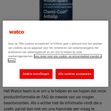
Door op “Alle cookies accepteren” te klikken gaat u akkoord met het opslaan
van cookies op uw apparaat voor het verbeteren van websitenavigatie, het
analyseren van websitegebruik en om ons te helpen bij onze
marketingprojecten.
lees meer over ons cookie- en privacybeleid voordat u
Chemi-Coat Antislip
kiest.
Cookie-instellingen
Alle cookies accepteren
Hebt u een vraag?
Het Watco team is er om u te helpen en we hopen dat onze
productinformatie en FAQ de meeste van uw vragen
beantwoorden. Als u echter niet de informatie vindt die u
zoekt, aarzel dan niet om ons hieronder een vraag te