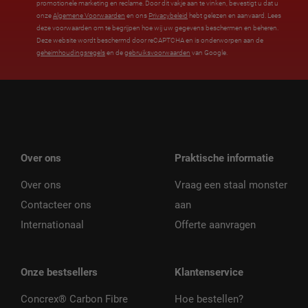
promotionele marketing en reclame. Door dit vakje aan te vinken, bevestigt u dat u
onze
Algemene Voorwaarden
en ons
Privacybeleid
hebt gelezen en aanvaard. Lees
deze voorwaarden om te begrijpen hoe wij uw gegevens beschermen en beheren.
Deze website wordt beschermd door reCAPTCHA en is onderworpen aan de
geheimhoudingsregels
en de
gebruiksvoorwaarden
van Google.
Over ons
Praktische informatie
Over ons
Vraag een staal monster
Contacteer ons
aan
Internationaal
Offerte aanvragen
Onze bestsellers
Klantenservice
Concrex® Carbon Fibre
Hoe bestellen?