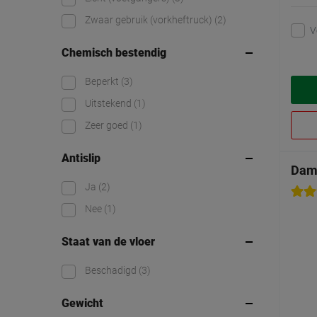
Zwaar gebruik (vorkheftruck)
(2)
V
Chemisch bestendig
Beperkt
(3)
Uitstekend
(1)
Zeer goed
(1)
Antislip
Dam
Ja
(2)
Nee
(1)
Staat van de vloer
Beschadigd
(3)
Gewicht