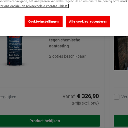
an websitenavigatie, het analyseren van websitegebruik en om ons te helpen bij onze mark
 Sealer - Chemisch Bestendige Verf
Balko
er ons cookie- en privacybeleid voordat u kiest.
(13)
Cookie-instellingen
Alle cookies accepteren
Een industriële
tweecomponentenverf die
waterdicht is en bestand
tegen chemische
aantasting
2 opties beschikbaar
€ 326,90
Vanaf
ergelijken
Ver
(Prijs excl. btw)
Product bekijken