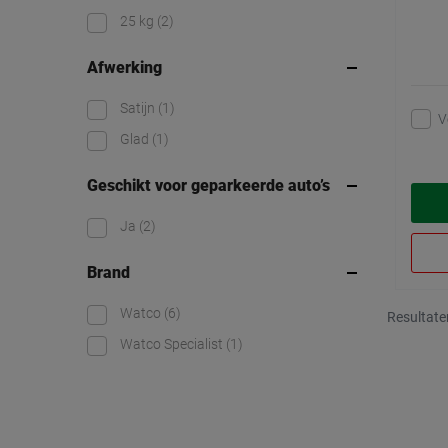
25 kg
(2)
Afwerking
Satijn
(1)
V
Glad
(1)
Geschikt voor geparkeerde auto’s
Ja
(2)
Brand
Watco
(6)
Resultate
Watco Specialist
(1)