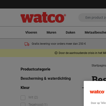
Vloeren
Muren
Daken
Metaalbesch
Gratis levering voor orders meer dan 250 €
Door de aanhoudende crisis in het Mi
Startpagin
Productcategorie
Be
Bescherming & waterdichting
Kleur
Resultate
Wit
(2)
Door op “All
Tegelrood
(1)