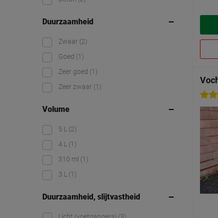
Duurzaamheid
Zwaar
(2)
Goed
(1)
Zeer goed
(1)
Voch
Zeer zwaar
(1)
Volume
5 L
(2)
4 L
(1)
310 ml
(1)
3 L
(1)
Duurzaamheid, slijtvastheid
Licht (voetgangers)
(3)