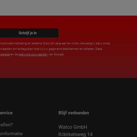
Schrijf je in
motionele marketing en reclame. Door dit vakje aan te vinken, bevestigt u dat u onze
orwaarden om te begrijpen hoe wij uw gegevens beschermen en beheren. Deze
sregels
en de
gebruiksvoorwaarden
van Google.
ervice
Blijf verbonden
ellen?
Watco GmbH
sinformatie
Kränkelsweg 14