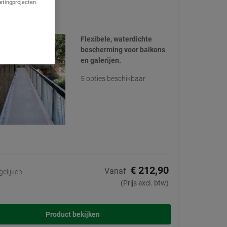
etingprojecten.
ncoating
(12)
Flexibele, waterdichte
bescherming voor balkons
en galerijen.
5 opties beschikbaar
€ 212,90
Vanaf
gelijken
(Prijs excl. btw)
Product bekijken