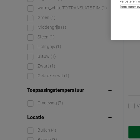
verbeteren v
Bund
lees meer ov
warm_white TO TRANSLATE PIM
(1)
Groen
(1)
Middengrijs
(1)
Steen
(1)
Lichtgrijs
(1)
Blauw
(1)
Zwart
(1)
Gebroken wit
(1)
Toepassingstemperatuur
Omgeving
(7)
V
Locatie
Buiten
(4)
Binnen
(3)