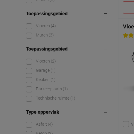
Toepassingsgebied
Vloeren
(4)
Vloe
Muren
(3)
Toepassingsgebied
Vloeren
(2)
Garage
(1)
Keuken
(1)
Parkeerplaats
(1)
Technische ruimte
(1)
Type oppervlak
V
Asfalt
(4)
Beton
(2)