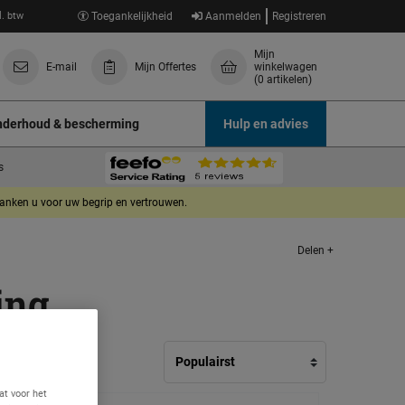
l. btw
Toegankelijkheid
Aanmelden
Registreren
Mijn
E-mail
Mijn Offertes
winkelwagen
(0 artikelen)
derhoud & bescherming
Hulp en advies
s
danken u voor uw begrip en vertrouwen.
Delen +
ing
at voor het