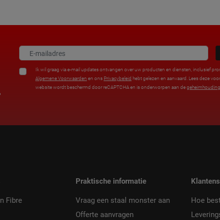
Ik wil graag via e-mail updates ontvangen over uw producten en diensten, inclusief pro
Algemene Voorwaarden
en ons
Privacybeleid
hebt gelezen en aanvaard. Lees deze vo
website wordt beschermd door reCAPTCHA en is onderworpen aan de
geheimhouding
%
s
Praktische informatie
Klantens
n Fibre
Vraag een staal monster aan
Hoe best
Offerte aanvragen
Levering