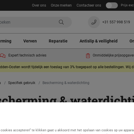
Over ons
Onze merken
Contacteer ons
Prijs exc
+31 557 998 519
erming
Verven
Reparatie
Antislip & veiligheid
On
Expert technisch advies
Onmiddelijke prijsopgave
dden-Oosten wordt tijdelijk een toeslag van 3% toegepast op alle bestellingen. Wij 
a
Specifiek gebruik
Bescherming & waterdichting
scherming & waterdicht
n 7 op 7
e cookies accepteren” te klikken gaat u akkoord met het opslaan van cookies op uw appara