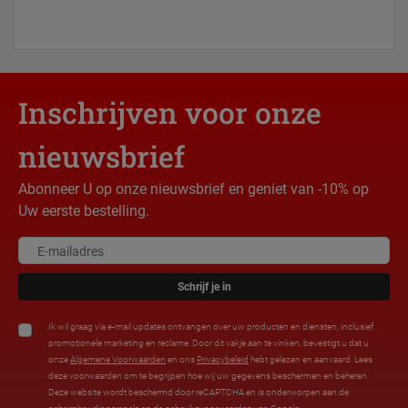
Inschrijven voor onze
nieuwsbrief
Abonneer U op onze nieuwsbrief en geniet van -10% op
Uw eerste bestelling.
Schrijf je in
Ik wil graag via e-mail updates ontvangen over uw producten en diensten, inclusief
promotionele marketing en reclame. Door dit vakje aan te vinken, bevestigt u dat u
onze
Algemene Voorwaarden
en ons
Privacybeleid
hebt gelezen en aanvaard. Lees
deze voorwaarden om te begrijpen hoe wij uw gegevens beschermen en beheren.
Deze website wordt beschermd door reCAPTCHA en is onderworpen aan de