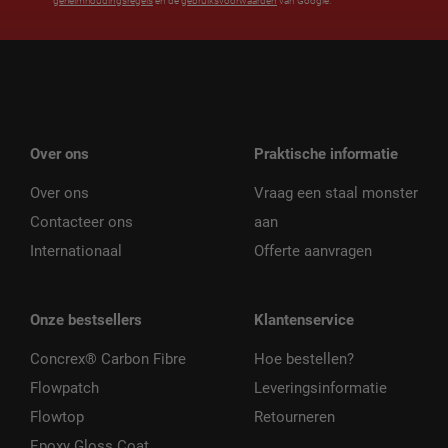
geheimhoudingsregels
en de
gebruiksvoorwaarden
van Google.
Over ons
Praktische informatie
Over ons
Vraag een staal monster
Contacteer ons
aan
Internationaal
Offerte aanvragen
Onze bestsellers
Klantenservice
Concrex® Carbon Fibre
Hoe bestellen?
Flowpatch
Leveringsinformatie
Flowtop
Retourneren
Epoxy Gloss Coat