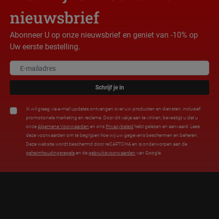
nieuwsbrief
Abonneer U op onze nieuwsbrief en geniet van -10% op
Uw eerste bestelling.
Schrijf je in
Ik wil graag via e-mail updates ontvangen over uw producten en diensten, inclusief
promotionele marketing en reclame. Door dit vakje aan te vinken, bevestigt u dat u
onze
Algemene Voorwaarden
en ons
Privacybeleid
hebt gelezen en aanvaard. Lees
deze voorwaarden om te begrijpen hoe wij uw gegevens beschermen en beheren.
Deze website wordt beschermd door reCAPTCHA en is onderworpen aan de
geheimhoudingsregels
en de
gebruiksvoorwaarden
van Google.