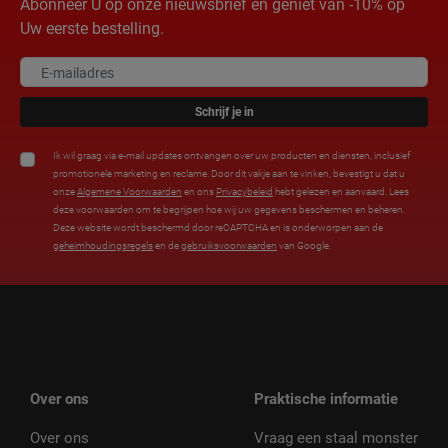
Abonneer U op onze nieuwsbrief en geniet van -10% op
Uw eerste bestelling.
Schrijf je in
Ik wil graag via e-mail updates ontvangen over uw producten en diensten, inclusief
promotionele marketing en reclame. Door dit vakje aan te vinken, bevestigt u dat u
onze
Algemene Voorwaarden
en ons
Privacybeleid
hebt gelezen en aanvaard. Lees
deze voorwaarden om te begrijpen hoe wij uw gegevens beschermen en beheren.
Deze website wordt beschermd door reCAPTCHA en is onderworpen aan de
geheimhoudingsregels
en de
gebruiksvoorwaarden
van Google.
Over ons
Praktische informatie
Over ons
Vraag een staal monster