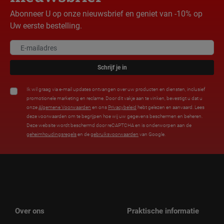
Abonneer U op onze nieuwsbrief en geniet van -10% op
Uw eerste bestelling.
Schrijf je in
Ik wil graag via e-mail updates ontvangen over uw producten en diensten, inclusief
promotionele marketing en reclame. Door dit vakje aan te vinken, bevestigt u dat u
onze
Algemene Voorwaarden
en ons
Privacybeleid
hebt gelezen en aanvaard. Lees
deze voorwaarden om te begrijpen hoe wij uw gegevens beschermen en beheren.
Deze website wordt beschermd door reCAPTCHA en is onderworpen aan de
geheimhoudingsregels
en de
gebruiksvoorwaarden
van Google.
Over ons
Praktische informatie