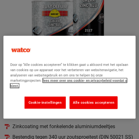
Door op “Alle cookies accepteren” te klikken gaat u akkoord met het opslaan
van cookies op uw apparaat voor het verbeteren van websitenavigatie, het
analyseren van websitegebruik en om ons te helpen bij onze
marketingprojecten.
lees meer over ons cookie- en privacybeleid voordat u
kiest.
HARD HAT® GALVA ZINC-ALU
Cookie-instellingen
Alle cookies accepteren
Zinkcoating met fonkelende aluminiumdeeltjes
Zinkcoating met fonkelende aluminiumdeeltjes
Bestendig tegen 340 uur zoutsproeitest (DIN 50021 SS)