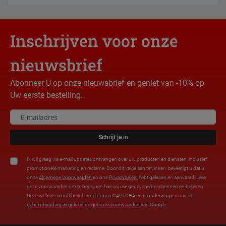
Inschrijven voor onze
nieuwsbrief
Abonneer U op onze nieuwsbrief en geniet van -10% op
Uw eerste bestelling.
Schrijf je in
Ik wil graag via e-mail updates ontvangen over uw producten en diensten, inclusief
promotionele marketing en reclame. Door dit vakje aan te vinken, bevestigt u dat u
onze
Algemene Voorwaarden
en ons
Privacybeleid
hebt gelezen en aanvaard. Lees
deze voorwaarden om te begrijpen hoe wij uw gegevens beschermen en beheren.
Deze website wordt beschermd door reCAPTCHA en is onderworpen aan de
geheimhoudingsregels
en de
gebruiksvoorwaarden
van Google.