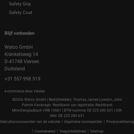
Safety Grip
Safety Coat
Blijf verbonden
Watco GmbH
Kränkelsweg 14
D-41748 Viersen
Duitsland
+31 557 998 519
e-commerce door Velstar
©2026 Watco GmbH | Bedrijfsleiders: Thomas James Lowdon, John
Patrick Kavanagh. Rechtbank van registratie: Rechtbank
Mönchengladbach HRB 10661 | BTW-nummer DE 225 280 631 | USt-
IdNr. DE 225 280 631
|
|
Gebruiksvoorwaarden van de website
Algemene voorwaarden
Privacyverklaring
|
|
|
Cookiebeleid
Toegankelijkheid
Sitemap