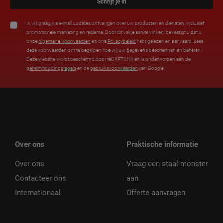
Schrijf je in
Ik wil graag via e-mail updates ontvangen over uw producten en diensten, inclusief
promotionele marketing en reclame. Door dit vakje aan te vinken, bevestigt u dat u
onze
Algemene Voorwaarden
en ons
Privacybeleid
hebt gelezen en aanvaard. Lees
deze voorwaarden om te begrijpen hoe wij uw gegevens beschermen en beheren.
Deze website wordt beschermd door reCAPTCHA en is onderworpen aan de
geheimhoudingsregels
en de
gebruiksvoorwaarden
van Google.
Over ons
Praktische informatie
Over ons
Vraag een staal monster
Contacteer ons
aan
Internationaal
Offerte aanvragen