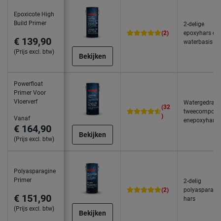
Epoxicote High
Build Primer
2-delige
(2)
epoxyhars op
€ 139,90
waterbasis
(Prijs excl. btw)
Bekijken
Powerfloat
Primer Voor
Vloerverf
Watergedrag
(32
tweecompone
)
Vanaf
enepoxyhars
€ 164,90
Bekijken
(Prijs excl. btw)
Polyasparagine
Primer
2-delig
(2)
polyasparagi
€ 151,90
hars
(Prijs excl. btw)
Bekijken