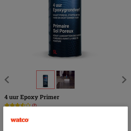
4 uur Epoxy Primer
(7)
Een sneldrogende primer voor poreuze oppervlakken
Vrijwel oplosmiddelvrij