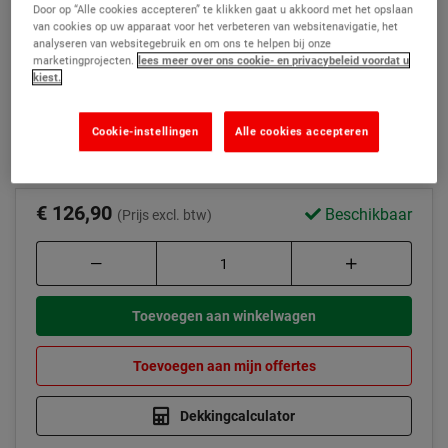
Door op “Alle cookies accepteren” te klikken gaat u akkoord met het opslaan
Vermindert zuigkracht op poreuze vloeren
van cookies op uw apparaat voor het verbeteren van websitenavigatie, het
analyseren van websitegebruik en om ons te helpen bij onze
Bindt zwakke en brokkelige oppervlakken
marketingprojecten.
lees meer over ons cookie- en privacybeleid voordat u
kiest.
Voorkomt bellenvorming in epoxy aflakken
Productbeschrijving
Cookie-instellingen
Alle cookies accepteren
€ 126,90
Beschikbaar
(Prijs excl. btw)
Toevoegen aan winkelwagen
Toevoegen aan mijn offertes
Dekkingcalculator