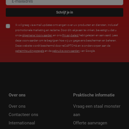
Schrijf je in
Ik wil graag via e-mail updates ontvangen over uw producten en diensten, inclusief
promotionele marketing en reclame. Door dit vakje aan te vinken, bevestigt u dat u
onze
Algemene Voorwaarden
en ons
Privacybeleid
hebt gelezen en aanvaard. Lees
deze voorwaarden om te begrijpen hoe wij uw gegevens beschermen en beheren.
Deze website wordt beschermd door reCAPTCHA en is onderworpen aan de
geheimhoudingsregels
en de
gebruiksvoorwaarden
van Google.
Over ons
Praktische informatie
Over ons
Vraag een staal monster
Contacteer ons
aan
Internationaal
Offerte aanvragen