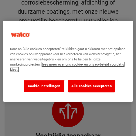
corrosiebescherming, afdichting of
duurzame coatings, met onze nieuwe
productlijn beschermt u uw volledige
terrein, van vloer tot dak.
Door op “Alle cookies accepteren” te klikken gaat u akkoord met het opslaan
Ontworpen voor bescherming en
van cookies op uw apparaat voor het verbeteren van websitenavigatie, het
analyseren van websitegebruik en om ons te helpen bij onze
duurzaamheid
marketingprojecten.
lees meer over ons cookie- en privacybeleid voordat u
kiest.
Cookie-instellingen
Alle cookies accepteren
Veelzijdig toepasbaar