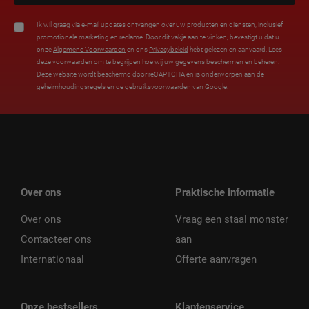
Ik wil graag via e-mail updates ontvangen over uw producten en diensten, inclusief
promotionele marketing en reclame. Door dit vakje aan te vinken, bevestigt u dat u
onze
Algemene Voorwaarden
en ons
Privacybeleid
hebt gelezen en aanvaard. Lees
deze voorwaarden om te begrijpen hoe wij uw gegevens beschermen en beheren.
Deze website wordt beschermd door reCAPTCHA en is onderworpen aan de
geheimhoudingsregels
en de
gebruiksvoorwaarden
van Google.
Over ons
Praktische informatie
Over ons
Vraag een staal monster
Contacteer ons
aan
Internationaal
Offerte aanvragen
Onze bestsellers
Klantenservice