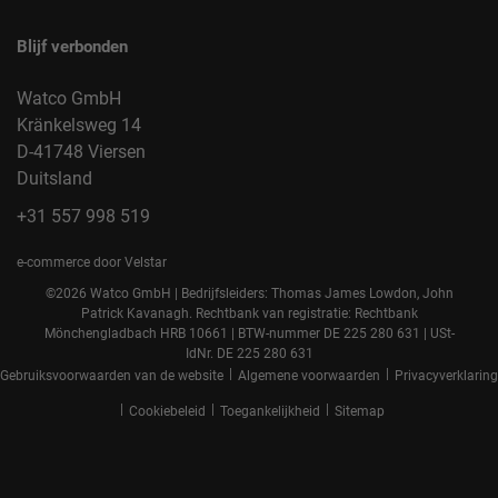
Blijf verbonden
Watco GmbH
Kränkelsweg 14
D-41748 Viersen
Duitsland
+31 557 998 519
e-commerce door Velstar
©2026 Watco GmbH | Bedrijfsleiders: Thomas James Lowdon, John
Patrick Kavanagh. Rechtbank van registratie: Rechtbank
Mönchengladbach HRB 10661 | BTW-nummer DE 225 280 631 | USt-
IdNr. DE 225 280 631
|
|
Gebruiksvoorwaarden van de website
Algemene voorwaarden
Privacyverklaring
|
|
|
Cookiebeleid
Toegankelijkheid
Sitemap