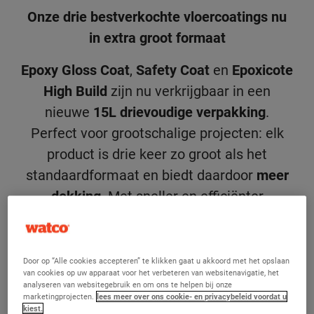
Onze drie bestverkochte vloercoatings nu
in extra groot formaat
Epoxy Gloss Coat
,
Safety Coat
en
Epoxicote
High Build
zijn nu verkrijgbaar in een
nieuwe
15L drievoudige verpakking
.
Perfect voor grootschalige projecten: elk
product is drie keer zo groot als het
standaardformaat en biedt daardoor
meer
dekking
. Met sneller en efficiënter
aanbrengen kunt u mengen, gieten en
afwerken met slechts
één unit
.
Door op “Alle cookies accepteren” te klikken gaat u akkoord met het opslaan
van cookies op uw apparaat voor het verbeteren van websitenavigatie, het
analyseren van websitegebruik en om ons te helpen bij onze
marketingprojecten.
lees meer over ons cookie- en privacybeleid voordat u
kiest.