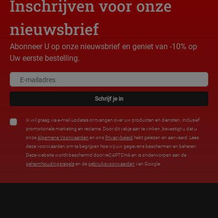
Inschrijven voor onze
nieuwsbrief
Abonneer U op onze nieuwsbrief en geniet van -10% op
Uw eerste bestelling.
Schrijf je in
Ik wil graag via e-mail updates ontvangen over uw producten en diensten, inclusief
promotionele marketing en reclame. Door dit vakje aan te vinken, bevestigt u dat u
onze
Algemene Voorwaarden
en ons
Privacybeleid
hebt gelezen en aanvaard. Lees
deze voorwaarden om te begrijpen hoe wij uw gegevens beschermen en beheren.
Deze website wordt beschermd door reCAPTCHA en is onderworpen aan de
geheimhoudingsregels
en de
gebruiksvoorwaarden
van Google.