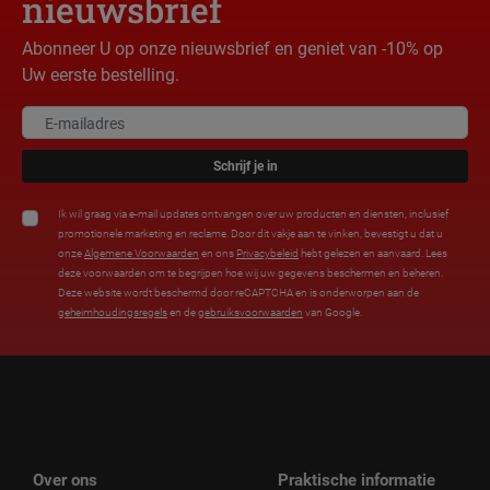
nieuwsbrief
Abonneer U op onze nieuwsbrief en geniet van -10% op
Uw eerste bestelling.
Schrijf je in
Ik wil graag via e-mail updates ontvangen over uw producten en diensten, inclusief
promotionele marketing en reclame. Door dit vakje aan te vinken, bevestigt u dat u
onze
Algemene Voorwaarden
en ons
Privacybeleid
hebt gelezen en aanvaard. Lees
deze voorwaarden om te begrijpen hoe wij uw gegevens beschermen en beheren.
Deze website wordt beschermd door reCAPTCHA en is onderworpen aan de
geheimhoudingsregels
en de
gebruiksvoorwaarden
van Google.
Over ons
Praktische informatie