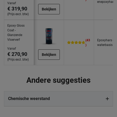
enepoxyhars
Vanaf
€ 319,90
Bekijken
(Prijs excl. btw)
Epoxy Gloss
Coat -
Glanzende
Vloerverf
(43
Epoxyhars op
)
waterbasis
Vanaf
€ 270,90
Bekijken
(Prijs excl. btw)
Andere suggesties
Chemische weerstand