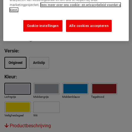
Minimale stilstandtijd
marketingprojecten.
lees meer over ons cookie- en privacybeleid voordat u
kiest.
Een tweede laag in 2 uur bespaart tijd en kosten
Tweedelige polyasparaginehars technologie
Cookie-instellingen
Alle cookies accepteren
Uitstekende slijtvastheid, chemische en UV-
bestendigheid
Versie:
Origineel
Antislip
Kleur:
Lichtgrijs
Middengrijs
Middenblauw
Tegelrood
Veiligheidsgeel
Wit
Productbeschrijving