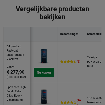
Vergelijkbare producten
bekijken
Beoordelingen
Samenstelling
Dit product:
Fastcoat -
Sneldrogende
2-delige
Vloerverf
(6)
polyasparagi
hars
Vanaf
€ 277,90
Nu kopen
(Prijs excl. btw)
Epoxicote High
Build - Extra
Dikke Epoxy
100 % vaste
Vloercoating
(16
tweecompone
)