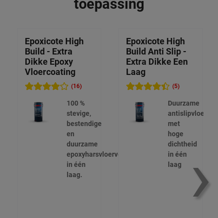
toepassing
Epoxicote High
Epoxicote High
Build - Extra
Build Anti Slip -
Dikke Epoxy
Extra Dikke Een
Vloercoating
Laag
(16)
(5)
100 %
Duurzame
stevige,
antislipvloerver
bestendige
met
en
hoge
›
duurzame
dichtheid
epoxyharsvloerverf
in één
in één
laag
laag.