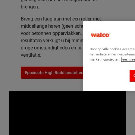
brengen.
Breng een laag aan met een roller met
middellange haren (geen schuim), bedoeld
voor betonnen oppervlakken. De beste
resultaten verkrijgt u bij minimaal 15 °C, in
droge omstandigheden en bij een goede
Door op “Alle cookies accepte
het verbeteren van websitenav
ventilatie.
marketingprojecten.
lees meer
Epoxicote High Build bestellen