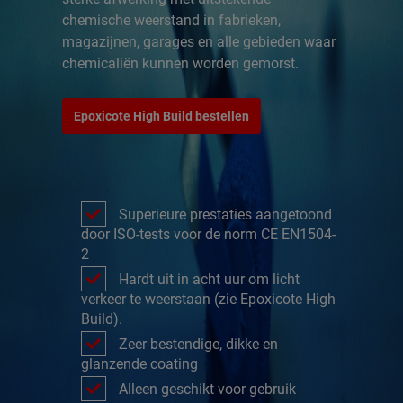
chemische weerstand in fabrieken,
magazijnen, garages en alle gebieden waar
chemicaliën kunnen worden gemorst.
Epoxicote High Build bestellen
Superieure prestaties aangetoond
door ISO-tests voor de norm CE EN1504-
2
Hardt uit in acht uur om licht
verkeer te weerstaan (zie Epoxicote High
Build).
Zeer bestendige, dikke en
glanzende coating
Alleen geschikt voor gebruik