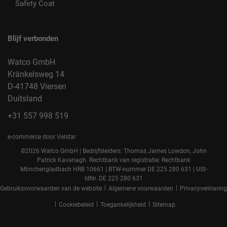
Safety Coat
Blijf verbonden
Watco GmbH
Kränkelsweg 14
D-41748 Viersen
Duitsland
+31 557 998 519
e-commerce door Velstar
©2026 Watco GmbH | Bedrijfsleiders: Thomas James Lowdon, John
Patrick Kavanagh. Rechtbank van registratie: Rechtbank
Mönchengladbach HRB 10661 | BTW-nummer DE 225 280 631 | USt-
IdNr. DE 225 280 631
|
|
Gebruiksvoorwaarden van de website
Algemene voorwaarden
Privacyverklaring
|
|
|
Cookiebeleid
Toegankelijkheid
Sitemap