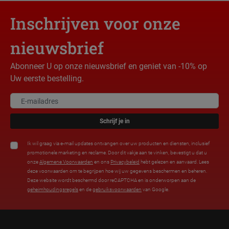
Inschrijven voor onze
nieuwsbrief
Abonneer U op onze nieuwsbrief en geniet van -10% op
Uw eerste bestelling.
Schrijf je in
Ik wil graag via e-mail updates ontvangen over uw producten en diensten, inclusief
promotionele marketing en reclame. Door dit vakje aan te vinken, bevestigt u dat u
onze
Algemene Voorwaarden
en ons
Privacybeleid
hebt gelezen en aanvaard. Lees
deze voorwaarden om te begrijpen hoe wij uw gegevens beschermen en beheren.
Deze website wordt beschermd door reCAPTCHA en is onderworpen aan de
geheimhoudingsregels
en de
gebruiksvoorwaarden
van Google.