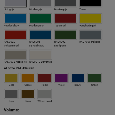
Lichtgrijs
Middengrijs
Donkergrijs
Zwart
Middenblauw
Middengroen
Tegelrood
Veiligheidsgeel
RAL 3020
RAL 5005
RAL 6002
RAL 7000 Pelsgrijs
Verkeersrood
Signaalblauw
Loofgroen
RAL 7032 Kiezelgrijs
RAL 9010 Zuiver wit
Al onze RAL-kleuren
Geel
Oranje
Rood
Violet
Blauw
Groen
Grijs
Bruin
Wit- en zwart
Volume: